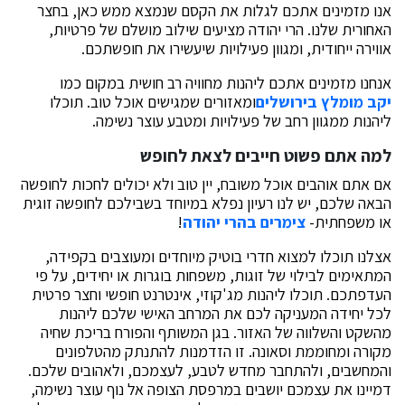
אנו מזמינים אתכם לגלות את הקסם שנמצא ממש כאן, בחצר
האחורית שלנו. הרי יהודה מציעים שילוב מושלם של פרטיות,
אווירה ייחודית, ומגוון פעילויות שיעשירו את חופשתכם.
אנחנו מזמינים אתכם ליהנות מחוויה רב חושית במקום כמו
יקב מומלץ בירושלים
ומאזורים שמגישים אוכל טוב. תוכלו
ליהנות ממגוון רחב של פעילויות ומטבע עוצר נשימה.
למה אתם פשוט חייבים לצאת לחופש
אם אתם אוהבים אוכל משובח, יין טוב ולא יכולים לחכות לחופשה
הבאה שלכם, יש לנו רעיון נפלא במיוחד בשבילכם לחופשה זוגית
או משפחתית-
צימרים בהרי יהודה
!
אצלנו תוכלו למצוא חדרי בוטיק מיוחדים ומעוצבים בקפידה,
המתאימים לבילוי של זוגות, משפחות בוגרות או יחידים, על פי
העדפתכם. תוכלו ליהנות מג'קוזי, אינטרנט חופשי וחצר פרטית
לכל יחידה המעניקה לכם את המרחב האישי שלכם ליהנות
מהשקט והשלווה של האזור. בגן המשותף והפורח בריכת שחיה
מקורה ומחוממת וסאונה. זו הזדמנות להתנתק מהטלפונים
והמחשבים, ולהתחבר מחדש לטבע, לעצמכם, ולאהובים שלכם.
דמיינו את עצמכם יושבים במרפסת הצופה אל נוף עוצר נשימה,