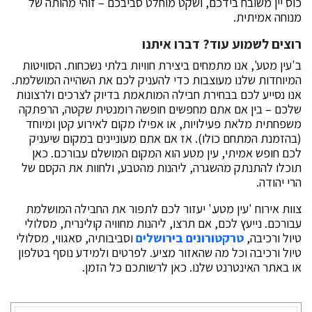
כוס יין משובח בידכם, ושקט מוחלט סביבכם – זוהי מהותה של
מנוחה אמיתית.
רוצים לשמוע עוד? דברו איתנו
ב'עין מטע', אנו מתמחים ביצירת חוויות בלתי נשכחות. הסוויטות
המיוחדות שלנו מעוצבות כדי להעניק לכם את השהייה המושלמת.
אנו נסייע לכם בבחירת חבילה המותאמת בדיוק לצרכים ולרצונות
שלכם – בין אם אתם מחפשים חופשה רומנטית שקטה, הרפתקה
משפחתית מלאת פעילויות, או אפילו מקום לאירוע קטן ומיוחד
(בהזמנת המתחם כולו). אז אם אתם מעוניינים במקום שיעניק
לכם חופש אמיתי, עין מטע הוא המקום המושלם עבורכם. כאן
תוכלו להתנתק מהשגרה, ליהנות מהטבע, ולחוות את הקסם של
הרי יהודה.
צוות אירוח 'עין מטע.' יעזור לכם לתפור את החבילה המושלמת
עבורכם. נייעץ לכם, אם תרצו, ליהנות מחוויה קולינרית, מסלולי
טיול ורכיבה,
טרקטורונים בירושלים
וסביבותיה, סאגווי, מסלולי
טיול ורכיבה וכל מה שהאזור מציע. לפרטים ולמידע נוסף בטלפון
או באתר האינטרנט שלנו. כאן לרשותכם כל הזמן.