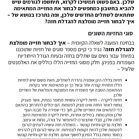
שלכן. באם פשוט תמשיכו לקרוא, תיחשפו לגורמים שיש
להביא בחשבון כמחפשים לבחור את החזייה המתאימה
שתתאים לשתלים החדשים שלכן, ופה נתרכז בנושא של –
איך לבחור חזייה מומלצת להגדלת חזה?
סוגי החזיות השונים
בבחינת המענה לשאלה הקיומית –
איך לבחור חזייה מומלצת
להגדלת חזה
? נגיד כי קיים מספר סוגים של חזיות שתוכננו
במיוחד עבור נשים עם שתלים בחזה ובעיות הגודל הייחודיות
העומדות בפניהן. חלק מסוגי החזייה הללו כוללים את האלמנטים
שלעיל –
חזיות צלילה הינן אופציה נהדרת לשתלים, וזאת משום שיש לחזיות
הללו תחתית קצרה יותר ובשל כך הן מתאימות יותר בקלות.
ההתאמה הטובה אף משפרת את המוצקות והמלאות של השדיים
שלכן.
חזיות לייקרה – חזיות לייקרה עשויות מחומר נמתח, אשר מעניק
נוחות לאזור החזה ואינו מציק לפטמות. הם יכולים להתרחב בהתאם
כדי להתאים את השדיים שלכן, תוך כדי שמירה על מבנה הגוף
שלכן ומתן נוחות. במילים אחרות, חזיות לייקרה מתאימות היטב
לחזה שלכן, מבלי שתצטרכו להתפשר על צורה, נוחות או עיצוב.
חולצת טריקו וחזיות קונטור – השתלת חזה עשויה לעתים לגרום
לפטמות שלכן להיות זקופות לצמיתות. זה עשוי לגרום לכן להרגיש
בחוסר נוחות בגלל הסיכון לחשוף אותם. חולצת טריקו וחזיות קונטור