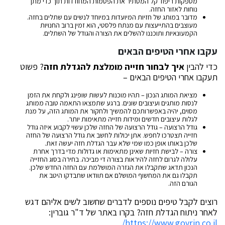
מספקות ריפוד קל המסתיר את הפטמות המחודדות תוך כדי מתן
נוחות לאזור החזה.
מדובר במותג של חזיות המיועדות במיוחד לנשים עם שתלים בחזה.
מעוצבים בהתייעצות עם מנתח פלסטי, הוא זמין ברוב החנויות
הקמעונאיות ותוכננו להשלים את הצורה והגודל של השתלים.
עקבו אחרי הטיפים הבאים
כדי להבין
איך לבחור חזייה מומלצת להגדלת חזה
? פשוט
תעקבו אחרי הטיפים הבאים –
מציאת המותג הנכון – תהיו מוכנות לעשות שופינג ולקחת את הזמן
לנסות מותגים ועיצובים שונים. ברגע שתמצאו התאמה טובה ממותג
מסוים, יהיה באפשרותכם להמשיך ולחקור את המותג הזה, על מנת
לגלות עיצובים חדשים ומידות חזייה מתאימות יותר.
גודל הרצועה – גודל הרצועה של החזה שלכן עשוי לקבוע איזה גודל
חזייה תצטרכו לחפש. אתן יכולות לחשב את גודל הרצועה של החזה
שלכן באותו אופן כמו שמי שלא עבר הגדלת חזה יעשה זאת.
צורה – לבישת חזיות שאינן מתאימות או גדולות מדי בדרך אחרת
עלולה לגרום לחזה להיראות בצורה די מביכה. בחירה בסוג החזייה
הנכון תדאג שתקבלו את הגזרה המושלמת עם החזה החדש שלכן.
תקבלו גם את המחשוף המושלם אם תוודאו שתבדקו היטב את
הגורם הזה.
רוצים לקבל טיפים נוספים לדברים שחשוב לשים אליהם דגש
לאחר ניתוח הגדלת חזה? בקרו באתר של ד"ר גוברין:
https://www.govrin.co.il/