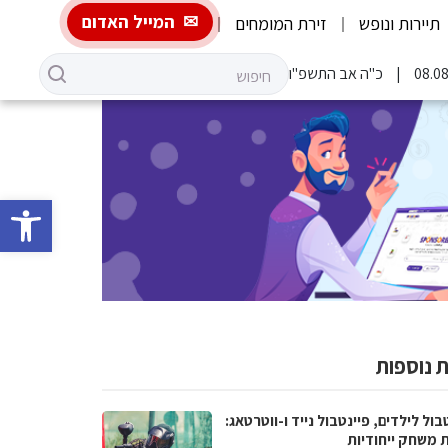
המייל האדום
תיירות ונופש
זירת המומחים
כ"ה אב התשפ"ו
פתח סרגל 
 נוספות
בול לילדים, פיינטבול נייד ו-ווטרטאג:
ת משחק ייחודיות