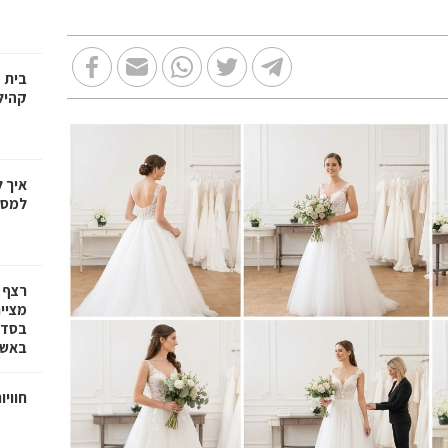
בית 
קהיל
איך 
למספ
רצף 
מציי
בסדרת
באשד
חוויו