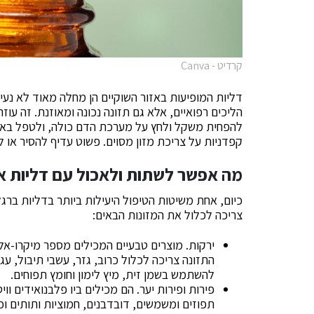
קרדיט - Canva
דליות המופיעות באזור השוקיים הן מחלה מאוד לא נעי
הליכים רפואיים, אלא גם תזונה נכונה ומאוזנת. זה עו
להפחית משקל ולחץ על מערכת הדם כולה, ולטפל באו
קפדניות על צריכת מזון מסוים. פשוט עדיף להסיר או 
מה אפשר לשתות ולאכול עם דליות אם
כיום, אחת משיטות הטיפול היעילות ביותר בדליות ברגל
צריכה לכלול את המזונות הבאים:
ירקות. מוצרים טבעיים המכילים מספר מיקרו-אלמ
התזונה צריכה לכלול כרוב, גזר, עשבי תיבול, ע
להשתמש בשמן זית, מיץ לימון וחומץ תפוחים.
פירות ופירות יער. הם מכילים ביו פלבנואידים ו
תפוזים ומשמשים, דובדבנים, חמוציות ותותים וכ