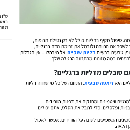
ט"ו 
באשד
ולהת
מה. טיפול מקיף בדליות כולל לא רק נטילת תרופות,
זר לשפר את הרווחה ולנרמל את זרימת הדם ברגליים,
פן טבעית בבעיית
דליות שוקיים
. אל תיבהלו – אין הגבלות
להפחית כמה מזונות מהתזונה הרגילה שלך.
 סובלים מדליות ברגליים?
יים היא
דיאטה טבעית
. התזונה של כל מי שחווה דליות
נטים וויטמינים ומחזקים את דפנות הוורידים.
גבניות ופלפלים. כדי לתבל את הסלט, אתם יכולים
ויטמינים המשפיעים לטובה על הוורידים. אפשר לאכול
ן הלאה.