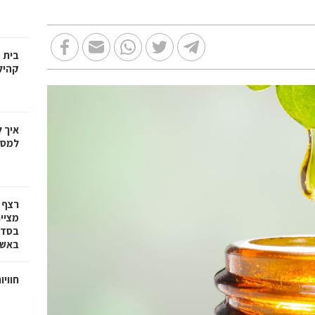
בית 
קהיל
איך 
למספ
רצף 
מציי
בסדרת
באשד
חוויו