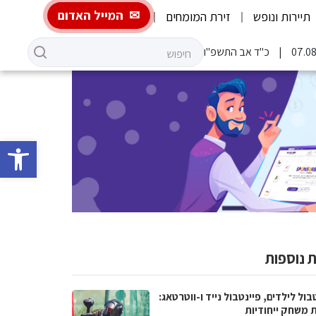
המייל האדום
תיירות ונופש
זירת המומחים
כ"ד אב התשפ"ו
פתח סרגל 
 נוספות
בול לילדים, פיינטבול נייד ו-ווטרטאג:
ת משחק ייחודיות