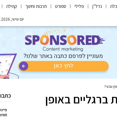
לה
נדל"ן
פלילי
ספורט
תרבות וחינוך
קהילה
יום שישי, 07.08.2026
פן טבעי?
ת ברגליים באופן
כתבות
פיינט
חוויו