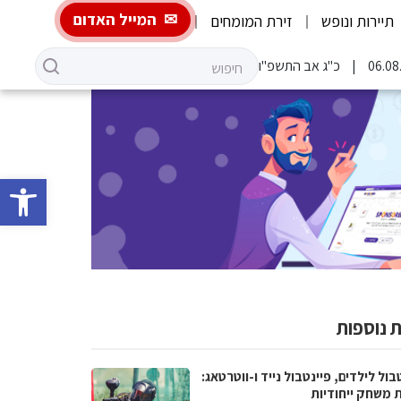
המייל האדום
תיירות ונופש
זירת המומחים
כ"ג אב התשפ"ו
פתח סרגל 
 נוספות
בול לילדים, פיינטבול נייד ו-ווטרטאג:
ת משחק ייחודיות