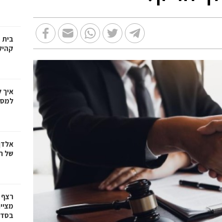
בית 
קהיל
איך 
למספ
אלדן
של ר
רצף 
מציי
בסדרת