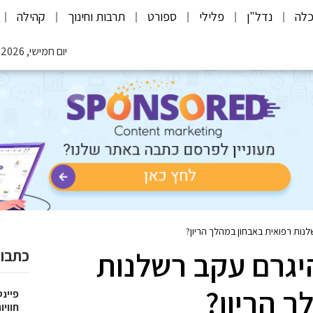
לה
נדל"ן
פלילי
ספורט
תרבות וחינוך
קהילה
יום חמישי, 06.08.2026
לנות רפואית באבחון במהלך הריון?
היגרם עקב רשלנות
כתבות
ך הריון?
פיינט
חוויו