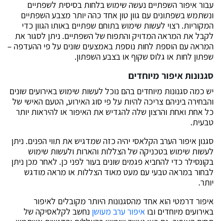
עבור איפור השפתיים נעשה שימוש בלחות בסיסית לשפתיים
ונשתמש בשפתונים עם גוון טון אחד כהה יותר מצבע השפתיים
המקוריות. רצוי לעשות שימוש בתוחם שפתיים באותו הגוון כדי
לקבל את המראה המדויק והתפוח של השפתיים. ניתן לסגור את
המראה עם הוספת לחות נוספת באמצעים שונים על פי ההעדפה –
שפתון לחות או גלוס שקוף או בצבע השפתון.
סגנונות איפור מיוחדים
יש כמה סגנונות מיוחדים בהם נוכל לעשות שימוש באירועים שונים
והבחירה ביניהם צריכה להיות על פי סוג האירוע, הטעם האישי של
כל אחת ואחת והרצון שלה להגדיש את האיפור או להיראות יותר
טבעית.
סגנון איפור הערב הקלאסי יהיה כזה שמדגיש את תווי הפנים. ניתן
לעשות שימוש בטכניקה של הצללות והארות ולעשות שימוש
בקונסילר כדי להחביא פגמים שונים בעור לפני כן. לאחר מכן ניתן
לבחור במראה טבעי עם מעט מאוד הצללות או מראה מודגש
יותר.
איפור דרמטי הוא אחד מהסגנונות היותר מקובלים לאיפור
באירועים מיוחדים ובו
איפור
ערב
מעושן
נחשב לקלאסיקה של