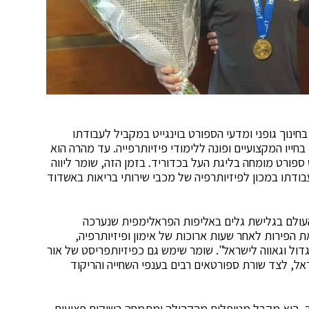
ינוך גופני ומדעי הספורט בוינגייט במקביל לעבודתו
חייו המקצועיים ופונה ללימודי פיזיותרפייה. עד מהרה הוא
ורט מומחה בליגת העל בכדוריד. בזמן הזה, שומר ליווה
ודתו במכון לפיזיותרפיה של מכבי שירותי בריאות באשדוד
 העולם בגלישת גלים באליפות הפראלימפית שנערכה
ת הפירות לאחר שעות ארוכות של אימון ופיזיותרפיה,
גדול וגאווה לישראל". שומר שימש גם כפיזיותפריסט של אור
ל, לצד שורת ספורטאים רבים בענפי השחייה והריקוד
ד, הוא מקבל מטופלים מהקהילה ומתמחה בשיקום פציעות