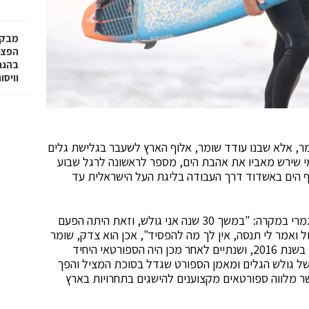
מבקר
בהגנה
וויסו
ר, אלא שבנו עודד שומר, אלוף הארץ לשעבר בגלישת גלים
מי שירש מאביו את אהבת הים, מספר לראשונה לרגל שבוע
 הים באשדוד דרך העבודה בליגת העל הישראלית עד
עודד שומר קטף את תואר אלוף הארץ בגלישת גלים לגמרי במקרה: "במשך 30 שנה אני גולש, וזאת היתה הפעם
ל ואמר לי תנסה, אין לך מה להפסיד", אכן הוא צדק, שומר
קטף באופן סנסציוני את המקום הראשון באליפות הארץ בשנת 2016, ושנתיים לאחר מכן היה הספורטאי היחיד
 של גולש הגלים ומאמן הספורט שגדל בסוכת המציל והפך
ר מלווה ספורטאים מקצוענים להישגים בתחרויות בארץ