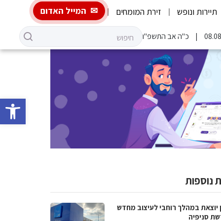
המייל האדום
תיירות ונופש
זירת המומחים
כ"ה אב התשפ"ו
פתח סרגל 
 נוספות
 יוצאת במהלך רוחבי לעיצוב מחדש
שת סניפיה