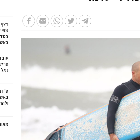
רצף 
מציי
בסדרת
באשד
עובד
פריק
נמל 
ט"ו 
באשד
ולהת
מאוח