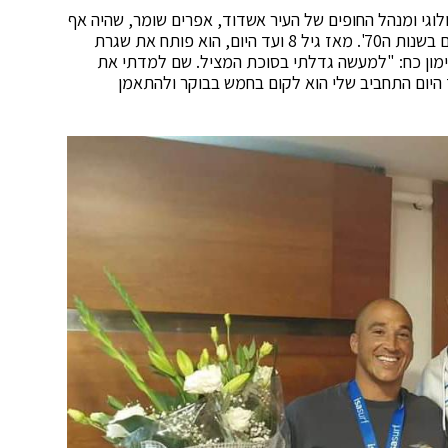
המיתולוגי ומנהל החופים של העיר אשדוד, אפרים שומר, שהיה אף
ממייסדי העיר ומי שהביא לישראל את ענף גלישת הגלים בשנות ה70'. מאז גיל 8 ועד היום, הוא פותח את שגרת
אימון כח: "למעשה גדלתי בסוכת המציל. שם למדתי את
עד היום התחביב שלי הוא לקום בחמש בבוקר ולהתאמן