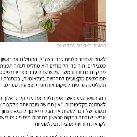
תמונות: באדיבות עודד שומר
לאחר השחרור כלוחם קרבי בצה"ל, התחיל תואר ראשון בח
כמציל ים. תוך כדי הלימודים הוא מחליט לערוך תפנית ב
מתקדם בתחום ובמשך שלוש שנים עבד כפיזיותרפיסט ספ
ספורטאים מקצועיים לתחרויות בינלאומיות, במסגרת עב
ובקליניקה פרטית לשיקום אורתופדי ופציעות ספורט.
רגע השיא הגיע כאשר אימן וליווה את עדי קלנג, אלוף
לאחרונה בקליפורניה: "אין תחושה טובה יותר מלקצור א
ובסופו של דבר לעשות את הבלתי יאומן ולהביא ניצחון 
אבישי שזכתה במקום הראשון בתחרות מיס פיטנס בישרא
לקראת תחרויות ארציות ובינלאומיות.
במסגרת תפקידו במכון לפיזיותרפיה של מכבי באשדו