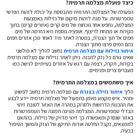
כיצד פועלת מצלמה תרמית?
הפעולה של המצלמה התרמית מתבססת על יכולת לזהות הפרשי
טמפרטורות. על מנת לזהות מיקום של נזילות באמצעות
המצלמה, נחפש אחר נוכחות של מים קרים (אזורים קרים) בתוך
הקירות או מתחת לריצוף. אופציה נוספת היא הזרמה של מים
חמים אל תוך הצנרת, במטרה לאתר מיד לאחר מכן אזורים חמים
בהם המים פרצו מתוך הצנרת.
איתור נזילות עם מצלמה תרמית
נחשב להליך לא פולשני
שאינו גורם כל נזק למבנה. ניתן לאתר נזילות עם מצלמה תרמית
בקירות, תקרה, רצפה עם דגש על אזורים בעייתיים לגישה כמו
מעברים צרים ופנימיים.
איך משתמשים במצלמה התרמית?
הליך
איתור נזילה בצנרת
עם מצלמה תרמית נחשב לפשוט
ומהיר. איש מקצוע מיומן בתפעול של מצלמה תרמית יידע לבצע
את ההכנות הדרושות ולסרוק במהרה את האזור לטובת זיהוי
הבדלי טמפרטורות. המצלמה מציגה תמונה של הטמפרטורות
באזור שנסרק ומאפשרת כך זיהוי מדויק של נזילות. בהתאם
לממצאים, נקבל החלטה אודות התיקון של הנזק והמשך הטיפול
בבעיה.