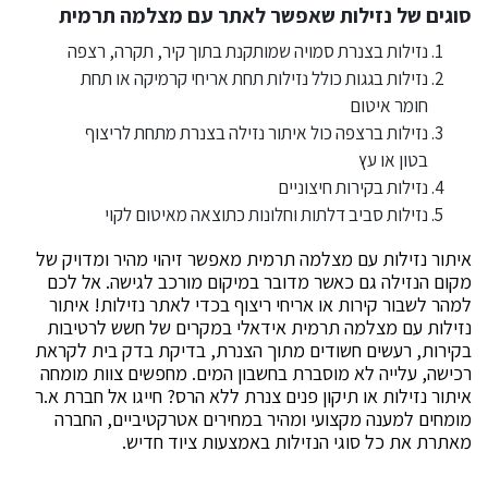
סוגים של נזילות שאפשר לאתר עם מצלמה תרמית
נזילות בצנרת סמויה שמותקנת בתוך קיר, תקרה, רצפה
נזילות בגגות כולל נזילות תחת אריחי קרמיקה או תחת
חומר איטום
נזילות ברצפה כול איתור נזילה בצנרת מתחת לריצוף
בטון או עץ
נזילות בקירות חיצוניים
נזילות סביב דלתות וחלונות כתוצאה מאיטום לקוי
איתור נזילות עם מצלמה תרמית מאפשר זיהוי מהיר ומדויק של
מקום הנזילה גם כאשר מדובר במיקום מורכב לגישה. אל לכם
למהר לשבור קירות או אריחי ריצוף בכדי לאתר נזילות! איתור
נזילות עם מצלמה תרמית אידאלי במקרים של חשש לרטיבות
בקירות, רעשים חשודים מתוך הצנרת, בדיקת בדק בית לקראת
רכישה, עלייה לא מוסברת בחשבון המים. מחפשים צוות מומחה
איתור נזילות או תיקון פנים צנרת ללא הרס? חייגו אל חברת א.ר
מומחים למענה מקצועי ומהיר במחירים אטרקטיביים, החברה
מאתרת את כל סוגי הנזילות באמצעות ציוד חדיש.