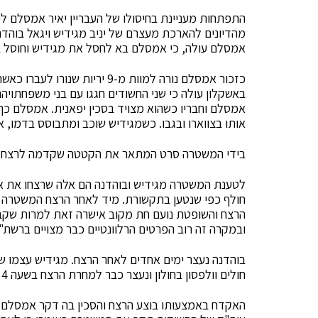
התפתחות מעניינת בחיסולו של העבריין יאיר אמסלם ל
אמסלם עולה, כי אמסלם בא לחסל את מגידיש וחוסל ב
באשקלון עולה כי שני החשודים חגגו עם בני משפחתו
אמסלם וחבריו כשהוא מצויד בסכין יפאנית. אמסלם כך 
אותו בצווארו ובגבו. כשמגידיש שוכב ומתבוסס בדמו, א
בידי המשטרה סרט המתאר את הקטטה שקדמה לרצח וכנ
לטענת המשטרה מגידיש ובוהדנה הם אלה שרצחו את אמס
חולף כפי שנטען בתקשורת. מיד לאחר הרצח המשטרה ב
הרצח והשופטת נועם חת מקוב אישרה זאת למרות שקבעה 
ובמקרה זה רוב הפרטים הרלוונטיים כבר מצויים ברשת".
בוהדנה נעצר ימים אחדים לאחר הרצח. מגידיש עצמו ש
חולים וולפסון בחולון ונעצר כבר למחרת הרצח בשעה 4 לפנות בוקר.
האקדח באמצעותו בוצע הרצח והסכין בה דקר אמסלם, 