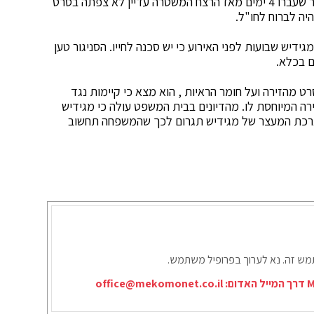
עוה"ד של החשודים תקף את המשטרה באומרו כי לאחר שעברו 4 ימים מאז הרצח המשטרה עדיין לא צפתה בסרט
היה לברוח לחו"ל.
דיש שבועות לפני האירוע כי יש סכנה לחייו. הסניגור טען
 מהזירה ועל חומר הראיות , הוא מצא כי קיימות נגד
רה המיוחסת לו. מהדיונים בבית המשפט עולה כי מגידיש
הארכת המעצר של מגידיש תגרום לכך שהמשפחה תחשוב
תמש זה. נא לערוך בפרופיל משתמש.
office@mekomonet.co.il