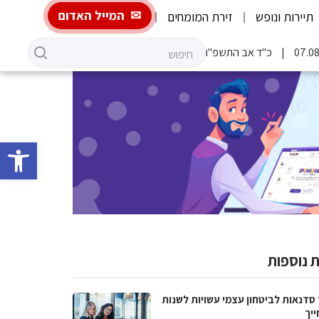
המייל האדום
תיירות ונופש
זירת המומחים
כ"ד אב התשפ"ו
פתח סרגל 
 נוספות
 סדנאות לביטחון עצמי עשויות לשנות
ייך