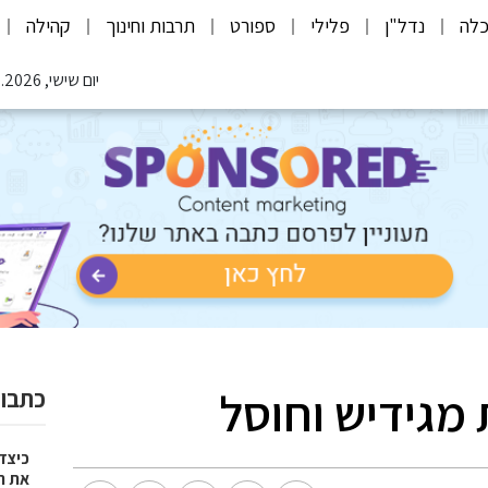
לה
נדל"ן
פלילי
ספורט
תרבות וחינוך
קהילה
יום שישי, 07.08.2026
מגידיש וחוסל
כתבות
כיצד
את ח