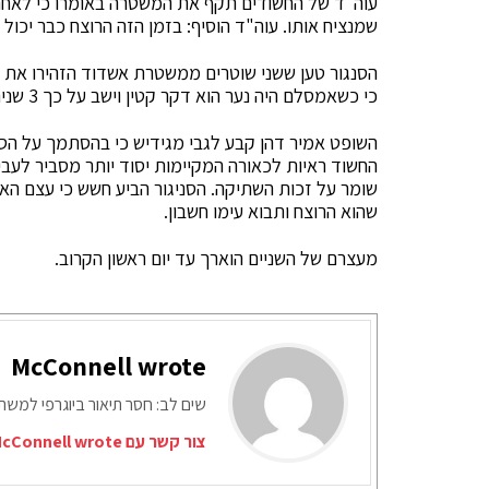
שמנציח אותו. עוה"ד הוסיף: בזמן הזה הרוצח כבר יכול 
הסנגור טען ששני שוטרים ממשטרת אשדוד הזהירו את מגי
כי כשאמסלם היה נער הוא דקר קטין וישב על כך 3 שנים בכלא.
השופט אמיר דהן קבע לגבי מגידיש כי בהסתמך על הסרט
החשוד ראיות לכאורה המקיימות יסוד יותר מסביר לעבי
שומר על זכות השתיקה. הסניגור הביע חשש כי עצם 
שהוא הרוצח ותבוא עימו חשבון.
מעצרם של השניים הוארך עד יום ראשון הקרוב.
McConnell wrote
שים לב: חסר תיאור ביוגרפי למש
צור קשר עם McConnell wrote דרך המייל האדום: