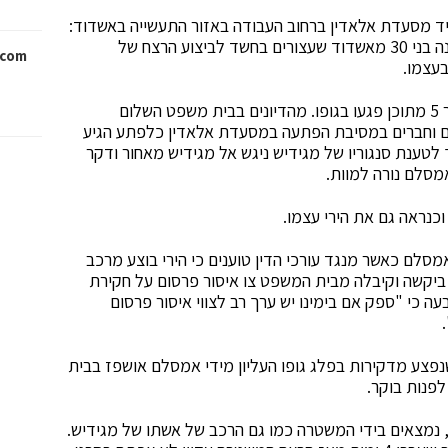
יד מסעדת אלאדין ברחוב העבודה באזור התעשייה באשדוד:
מהדיונים להארכת מעצרם של יניב מגידיש ויגאל בוהדנה בני 30 מאשדוד שעצורים בחשד לביצוע הרצח של
com/
עצמו.
כזכור אמסלם נורה למוות מ-9 יריות שנורו לעברו כאשר 5 מתוכן פגעו בגופו. מהדיונים בבית משפט השלום
יהם וחברים במסיבת הפתעה במסעדת אלאדין כלפתע הגיע
לטענת סנגוריו של מגידיש ניגש אל מגידיש מאחור ודקר
מסלם נורה למוות.
ראה גם את הירי עצמו.
לם כאשר מנגד עורכי הדין טוענים כי הירי בוצע מרכב
יקשה וקיבלה מבית המשפט צו איסור פרסום על חקירת
כי "ספק אם בימינו יש ערך רב לצווי איסור פרסום
נפצע מדקירות בפלג גופו העליון מידי אמסלם אושפז בבית
נמצאים בידי המשטרה כמו גם הרכב של אשתו של מגידיש.