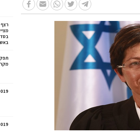
רצף 
מציי
בסדרת
באשד
תפקיד
מקרק
2019
2019