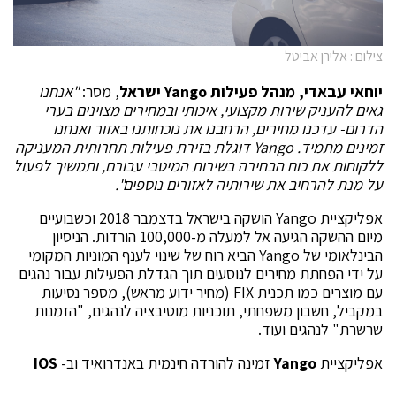
צילום : אלירן אביטל
יוחאי עבאדי, מנהל פעילות Yango
ישראל
, מסר:
"אנחנו
גאים להעניק שירות מקצועי, איכותי ובמחירים מצוינים בערי
הדרום- עדכנו מחירים, הרחבנו את נוכחותנו באזור ואנחנו
זמינים מתמיד. Yango דוגלת בזירת פעילות תחרותית המעניקה
ללקוחות את כוח הבחירה בשירות המיטבי עבורם, ותמשיך לפעול
על מנת להרחיב את שירותיה לאזורים נוספים".
אפליקציית Yango הושקה בישראל בדצמבר 2018 וכשבועיים
מיום ההשקה הגיעה אל למעלה מ-100,000 הורדות. הניסיון
הבינלאומי של Yango הביא רוח של שינוי לענף המוניות המקומי
על ידי הפחתת מחירים לנוסעים תוך הגדלת הפעילות עבור נהגים
עם מוצרים כמו תכנית FIX (מחיר ידוע מראש), מספר נסיעות
במקביל, חשבון משפחתי, תוכניות מוטיבציה לנהגים, "הזמנות
שרשרת" לנהגים ועוד.
אפליקציית
Yango
זמינה להורדה חינמית באנדרואיד וב-
IOS