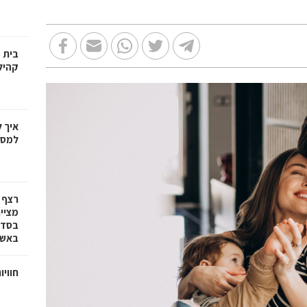
בית 
קהיל
איך 
למספ
רצף 
מציי
בסדרת
באשד
חוויו