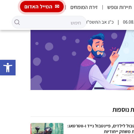
המייל האדום
תיירות ונופש
זירת המומחים
כ"ג אב התשפ"ו
פתח סרגל 
 נוספות
בול לילדים, פיינטבול נייד ו-ווטרטאג:
ת משחק ייחודיות