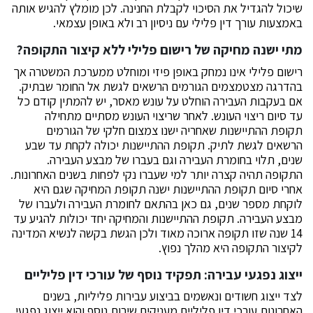
שיכול להגדיל את הסיכוי לקבלת החנינה. לכן מומלץ להגיש אותה
באמצעות עורך דין פלילי עם ניסיון רב ולא באופן עצמאי.
מתי ישנה מחיקה של רישום פלילי ללא קיצור התקופה?
רישום פלילי אינו נמחק באופן פיזי ומוחלט ממערכת המשטרה אך
בהדרגה מצטמצמים הגורמים הרשאים לגשת אל החומר שבתיק.
אם בעקבות העבירה הוחלט על עונש מאסר, יש להמתין קודם כל
עד סיום ריצוי העונש. לאחר שריצוי העונש מסתיים מתחילה
תקופת ההתיישנות שאחריה ישנו צמצום חלקי של הגורמים
הרשאים לגשת לתיק. תקופת ההתיישנות יכולה לקחת עד שבע
שנים, תלוי בחומרת העבירה וגם בעברו של מבצע העבירה.
התקופה תהיה קצרה יותר למי שעברו נקי לפחות בשנים האחרונות.
אחרי סיום תקופת ההתיישנות ישנה תקופת המחיקה שגם היא
לוקחת מספר שנים, גם כאן בהתאם לחומרת העבירה ולעברו של
מבצע העבירה. תקופת ההתיישנות והמחיקה יחד יכולות להגיע עד
14 שנה שזו תקופה ארוכה מאוד ולכן הגשת בקשה לנשיא המדינה
לקיצור התקופה היא מהלך נפוץ.
ייצוג נפגעי עבירה: תפקיד נוסף של עורכי דין פליליים
לצד ייצוג חשודים ונאשמים בביצוע עבירות פליליות, בשנים
האחרונות עורכי דין פליליים מעניקים שירות נוסף והוא ייצוג נפגעי