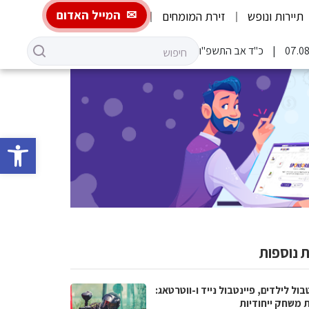
המייל האדום
תיירות ונופש
זירת המומחים
כ"ד אב התשפ"ו
פתח סרגל 
 נוספות
בול לילדים, פיינטבול נייד ו-ווטרטאג:
ת משחק ייחודיות