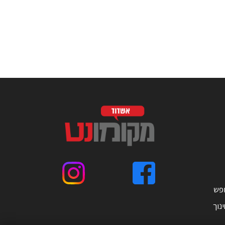
ופש
נוך