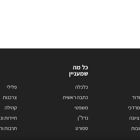
כל מה
שמעניין
כלכלה
פלילי
דוד
כתבה ראשית
צרכנות
מרדכי
משפטי
קהילה
ציונה
נדל"ן
תיירות ונ
בות
ספורט
תרבות וחי