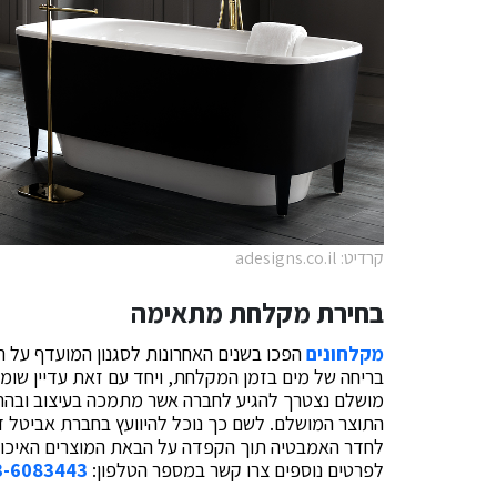
קרדיט: adesigns.co.il
בחירת מקלחת מתאימה
מקלחונים
הפכו בשנים האחרונות לסגנון המועדף על ר
בריחה של מים בזמן המקלחת, ויחד עם זאת עדיין שומר
מושלם נצטרך להגיע לחברה אשר מתמכה בעיצוב ובה
התוצר המושלם. לשם כך נוכל להיוועץ בחברת אביטל דיי
לחדר האמבטיה תוך הקפדה על הבאת המוצרים האיכותיי
לפרטים נוספים צרו קשר במספר הטלפון:
3-6083443