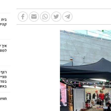
בית 
קהיל
איך 
למספ
רצף 
מציי
בסדרת
באשד
חוויו