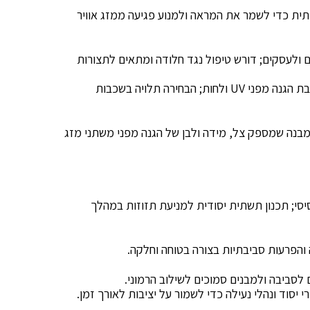
ית כדי לשמר את המראה ולמנוע פגיעה ממזג אוויר
ים ולעסקים; דורש טיפול נגד חלודה ומתאים לתצורות
כיסוי עליון בד: יכול להיות אטום או נושם, עם שכבת הגנה מפני UV ולחות; הבחירה תלויה בשכבות
 מבנה שמספק צל, מידה ולבן של הגנה מפני משתני מזג
סי; תכנון תשתית יסודית למניעת תזוזות במהלך
הפרעות סביבתיות בצורה בטוחה וחלקה.
ים לסביבה ולמבנים סמוכים לשילוב הרמוני.
י יסוד ונהלי נעילה כדי לשמור על יציבות לאורך זמן.