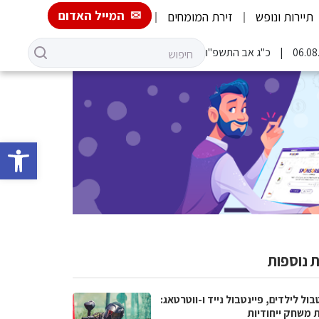
המייל האדום
תיירות ונופש
זירת המומחים
כ"ג אב התשפ"ו
פתח סרגל 
 נוספות
בול לילדים, פיינטבול נייד ו-ווטרטאג:
ת משחק ייחודיות