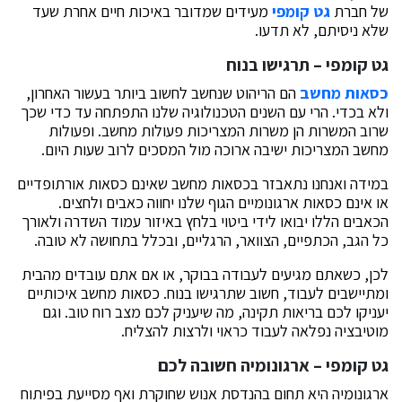
של חברת
גט קומפי
מעידים שמדובר באיכות חיים אחרת שעד
שלא ניסיתם, לא תדעו.
גט קומפי – תרגישו בנוח
כסאות מחשב
הם הריהוט שנחשב לחשוב ביותר בעשור האחרון,
ולא בכדי. הרי עם השנים הטכנולוגיה שלנו התפתחה עד כדי שכך
שרוב המשרות הן משרות המצריכות פעולות מחשב. ופעולות
מחשב המצריכות ישיבה ארוכה מול המסכים לרוב שעות היום.
במידה ואנחנו נתאבזר בכסאות מחשב שאינם כסאות אורתופדיים
או אינם כסאות ארגונומיים הגוף שלנו יחווה כאבים ולחצים.
הכאבים הללו יבואו לידי ביטוי בלחץ באיזור עמוד השדרה ולאורך
כל הגב, הכתפיים, הצוואר, הרגליים, ובכלל בתחושה לא טובה.
לכן, כשאתם מגיעים לעבודה בבוקר, או אם אתם עובדים מהבית
ומתיישבים לעבוד, חשוב שתרגישו בנוח. כסאות מחשב איכותיים
יעניקו לכם בריאות תקינה, מה שיעניק לכם מצב רוח טוב. וגם
מוטיבציה נפלאה לעבוד כראוי ולרצות להצליח.
גט קומפי – ארגונומיה חשובה לכם
ארגונומיה היא תחום בהנדסת אנוש שחוקרת ואף מסייעת בפיתוח