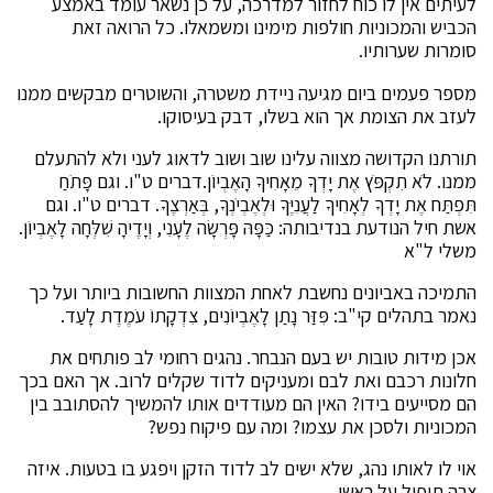
לעיתים אין לו כוח לחזור למדרכה, על כן נשאר עומד באמצע
הכביש והמכוניות חולפות מימינו ומשמאלו. כל הרואה זאת
סומרות שערותיו.
מספר פעמים ביום מגיעה ניידת משטרה, והשוטרים מבקשים ממנו
לעזב את הצומת אך הוא בשלו, דבק בעיסוקו.
תורתנו הקדושה מצווה עלינו שוב ושוב לדאוג לעני ולא להתעלם
ממנו. לֹא תִקְפֹּץ אֶת יָדְךָ מֵאָחִיךָ הָאֶבְיוֹן.דברים ט"ו. וגם פָּתֹחַ
תִּפְתַּח אֶת יָדְךָ לְאָחִיךָ לַעֲנִיֶּךָ וּלְאֶבְיֹנְךָ, בְּאַרְצֶךָ. דברים ט"ו. וגם
אשת חיל הנודעת בנדיבותה: כַּפָּהּ פָּרְשָׂה לֶעָנִי, וְיָדֶיהָ שִׁלְּחָה לָאֶבְיוֹן.
משלי ל"א
התמיכה באביונים נחשבת לאחת המצוות החשובות ביותר ועל כך
נאמר בתהלים קי"ב: פִּזַּר נָתַן לָאֶבְיוֹנִים, צִדְקָתוֹ עֹמֶדֶת לָעַד.
אכן מידות טובות יש בעם הנבחר. נהגים רחומי לב פותחים את
חלונות רכבם ואת לבם ומעניקים לדוד שקלים לרוב. אך האם בכך
הם מסייעים בידו? האין הם מעודדים אותו להמשיך להסתובב בין
המכוניות ולסכן את עצמו? ומה עם פיקוח נפש?
אוי לו לאותו נהג, שלא ישים לב לדוד הזקן ויפגע בו בטעות. איזה
צרה תיפול על ראשו.