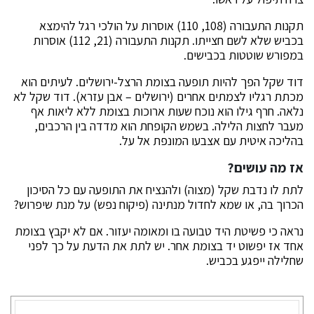
תקנות התעבורה (108, 110) אוסרות על הולכי רגל להימצא
בכביש שלא לשם חצייתו. תקנות התעבורה (21, 112) אוסרות
במפורש שוטטות בכבישים.
דוד שקל הפך להיות תופעה בצומת הרצל-ירושלים. לעיתים הוא
מכתת רגליו לצמתים אחרים (ירושלים – אבן עזרא). דוד שקל לא
נלאה. חרף גילו הוא נוכח שעות ארוכות בצומת ללא ליאות אף
מעבר לחצות הלילה. בשמש הקופחת הוא מדדה בין הרכבים,
בהליכה איטית עם אצבעו המונפת אל על.
אז מה עושים?
לתת לו נדבת שקל (מצוה) ולהנציח את התופעה עם כל הסיכון
הכרוך בה, או שמא לחדול מנתינה (פיקוח נפש) על מנת שיפרוש?
נראה כי פשיטת היד טבועה בו ומאומה יעזור. אם לא יקבץ בצומת
אחד אז יפשוט יד בצומת אחר. יש לתת את הדעת על כך לפני
שחלילה ייפגע בכביש.