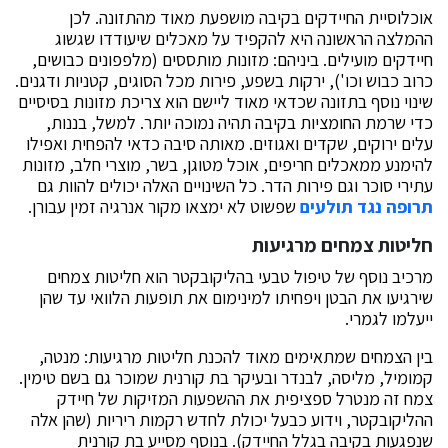
אוכלוסיית החיידקים בקיבה מושפעת מאוד מהתזונה. לכן
ההמלצה הראשונה היא להקפיד על מאכלים שיעודדו שגשוג
חיידקים מועילים. ביניהם: מזונות מותססים (מלפפונים כבושים,
כרוב כבוש וכו'), ירקות בשפע, פירות מכל הסוגים, קטניות ודגנים.
שינוי נוסף בתזונה שכדאי מאוד ליישם הוא צריכת מזונות בסיסיים
כדי שרמת החומציות בקיבה תהיה נמוכה יותר. למשל, בננות,
עלים ירוקים, שקדים ואגוזים. מאותה סיבה כדאי להפחית ואפילו
להימנע ממאכלים חריפים, אוכל מטוגן, בשר, מוצרי חלב, מזונות
עתירי סוכר וגם פירות הדר. כל השינויים האלה יכולים להוות גם
תרופה נגד תולעים
שפשוט לא ימצאו מקור אנרגיה זמין עבורן.
חליטות צמחים מרגיעות
מרכיב נוסף של טיפול טבעי בהליקובקטר הוא חליטות צמחים
שירגיעו את הבטן ויפחיתו למינימום את תופעות הלוואי עד שהן
ייעלמו לגמרי.
בין הצמחים שמתאימים מאוד להכנת חליטות מרגיעות: מנטה,
קמומיל, מליסה, לבנדר ובעיקר בת קורנית שמוכר גם בשם טימין.
צמח זה מנטרל ספציפית את ההשפעות המזיקות של חיידק
ההליקובקטר, וידוע כבעל יכולת לחדש רקמות ריריות (שהן אלה
שנפגעות בקיבה בגלל החיידק). בנוסף מסייע בת קורנית