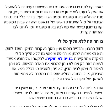
כאשר קיבלתם צו הריסה שיפוטי בית המשפט בעצם יכול להפעיל
את שיקול דעתו לפי איזון אינטרסים שונים ומתנגשים בעניין, על
מנת להחליט באיזו מסגרת זמנים הצו יופעל. בדרך כלל האינטרס
הציבורי אל מול האינטרס האישי של הנאשם יהיה זה שבית המשפט
יקח בחשבון כאשר הוא מתלבט באיזו מסגרת זמן לגרום לצו
ההריסה לקרות.
צו הריסה ללא הליך פלילי
לחוק התכנון והבנייה הוכנס עניין נוסף בעקבות התיקון ה116 לחוק,
והוא האפשרות למתן צו הריסה שיפוטי גם ללא הליך פלילי
במקרה שמתקיימת
בנייה לא חוקית
. לבקשתו של תובע אפשר
לעשות זאת רק אם לא ניתן למצוא את האדם הנאשם, לא ניתן
למסור לו זימון לבית הדין, לא ניתן להוכיח מי בכלל ביצע את
העבירה, או כי התובע החליט שנסיבות המקרה לא מתאימות
להמשך של חקירה ולהעמדה לדין.
אם הצו ניתן על ידי בעל תפקיד אזורי או ארצי, או שאין בית
משפט לעניינים מקומיים באיזור, אפשר לפנות לבית משפט
השלום שעבירת הבנייה קרתה בתחום השיפוט שלו.
לבקש לבטל את צו ההריסה המנהלי, אם מקבל הצו סבור שלא