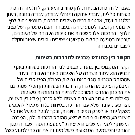
מעבר להדרכות הבטיחות להן מחוייב המעסיק, לדוגמה הדרכת
בטיחות כללית, עובדי אחזקה ומנהלי עבודה, עבודה בגובה, רענון
מלגזנים ועוד, ארגונים רבים משלבים הדרכות בנושאי ניהול לחץ,
ארגונומיה, וכיצד למנוע שחיקה בעבודה. הבנה מעמיקה של מצבי
הלחץ , הדרכות אלו משפרות את איכות העבודה של העובדים,
תורמים במניעת מחלות מקצוע ומייטיבים ויוצרים שיפור והקלה
לעובדים בעבודה.
הקשר בין מהנדס מבנים להדרכות בטיחות
הקשר המקצועי בין מהנדס מבנים לבין הדרכות בטיחות בענף
הבנייה הוא עמוד השדרה של היציבות באתר העבודה; בעוד
שמהנדס המבנים מגדיר את גבולות היכולת הפיזיקליים של
המבנה, הפיגום או התקרה, הדרכות הבטיחות הן הכלי שמתרגם
את התכנון ההנדסי המורכב להנחיות התנהגותיות פשוטות
ומצילות חיים עבור העובדים בשטח. ללא סנכרון מלא בין השניים,
נוצר פער, עובד שלא עבר הדרכת בטיחות כנדרש עלול להעמיס
משקל יתר או לפרק תמיכות חיוניות, ובכך לבטל בפועל את כל
חישובי העומסים והיציבות שביצע מהנדס המבנים. לכן, המכנה
המשותף לשני המושגים הוא יצירת "מעטפת הגנה" שבה התכנון
ההנדסי והמשמעת המבצעית משלימים זה את זה כדי למנוע כשל