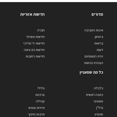
מדורים
חדשות אזוריות
איכות הסביבה
חברה
ביטחון
חדשות אשדוד
בריאות
חדשות יד מרדכי
דעות
חדשות נס ציונה
זירת המומחים
חדשות רחובות
הצהרת נגישות
כל מה שמעניין
כלכלה
פלילי
כתבה ראשית
צרכנות
משפטי
קהילה
נדל"ן
תיירות ונופש
ספורט
תרבות וחינוך