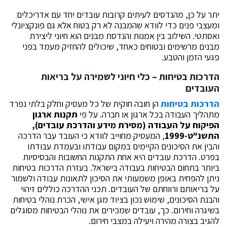
יתר על כן, מהנדסים לעיתים קרובות עובדים יחד עם אדריכלים
ומעצבי פנים כדי לוודא שהמבנה לא רק בטוח אלא גם פונקציונלי
ואסתטי. השילוב בין אמנות והנדסת מבנים הוא חיוני ליצירת
מבנים מרשימים ובטוחים כאחד, שיכולים להחזיק מעמד בפני
פגעי הזמן והטבע.
הדרכות בטיחות – כלי חיוני לשמירה על בריאות
העובדים
הדרכות בטיחות
הן חובה חוקית של כל מעסיק וחלק בלתי נפרד
מתהליך העבודה בכל ארגון או חברה. על פי
תקנות ארגון
הפיקוח על העבודה (מסירת מידע והדרכת עובדים),
התשנ"ט-1999
, המעסיק מחוייב לוודא כי העובד עבר הדרכה
והבין את הסיכונים הקיימים במקום עבודתו ובעמדת עבודתו
בפרט. הדרכת עובדים היא אחת התקנות החשובות והבסיסיות
ביותר בתחום הבטיחות בעבודה בישראל. בעזרת הדרכות
בטיחות
ניתן להפחית באופן משמעותי את הסיכון לתאונות עבודה ולשמור
על בריאותם ורווחתם של העובדים. תכני ההדרכה כוללים זיהוי
והבנת הסיכונים, שימוש נכון בציוד מגן אישי, הכרת נוהלי בטיחות
בשיגרה וחירום. כך, עובדים שמכירים את נוהלי הבטיחות מסוגלים
להגיב בצורה מהירה ויעילה במצבי חירום.