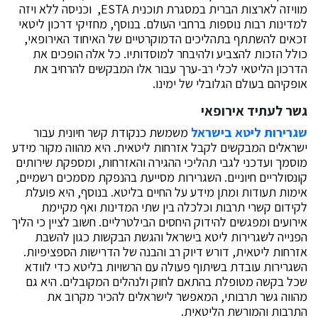
מוויזה לארצות הברית במסגרת תוכנית ESTA, וכניסה ללא ויזה
למדינות רבות נוספות ברחבי העולם. בנוסף, מחזיקי דרכון ליטאי
זכאים להשתתף בתהליכים הדמוקרטיים של האיחוד האירופאי,
כולל הזכות להצביע ולהיבחר למוסדותיו. כל אלה הופכים את
הדרכון הליטאי לכלי רב-ערך עבור אלו המבקשים להרחיב את
אופקיהם בעולם הגלובלי של ימינו.
גשר לעתיד אירופאי
שגרירות ליטא בישראל
משמשת כנקודת קשר חיונית עבור
ישראלים המבקשים לקבל אזרחות ליטאית. היא מהווה מקור מידע
מוסמך ועדכני לגבי תהליכי ההגירה והאזרחות, ומספקת שירותים
קונסולריים חיוניים. השגרירות מסייעת בהנפקת מסמכים רשמיים,
אימות תעודות ומתן מידע על החיים בליטא. בנוסף, היא פועלת
לקידום קשרי תרבות וכלכלה בין שתי המדינות ואף מקיימת
אירועים ומפגשים להידוק היחסים הבילטרליים. חשוב לציין כי הליך
הפנייה לשגרירות ליטא בישראל והגשת הבקשות כגון להשבת
אזרחות ליטאית, דורש דיוק רב והבנה של הדרישות הספציפיות.
השגרירות עובדת בשיתוף פעולה עם הרשויות בליטא כדי לוודא
שכל בקשה מטופלת בהתאם לחוק ולנהלים המקובלים. היא גם
מהווה גשר תרבותי, המאפשר לישראלים להכיר מקרוב את
התרבות והמורשת הליטאית.