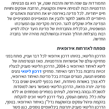
התמודדות עם שפה חדשה ותרבות שונה, אך היא גם מבטיחה
הזדמנויות רבות לצמיחה אישית ומקצועית, הרחבת אופקים וחוויות
חיים ייחודיות. לכל מדינה באירופה יש את היתרונות והאתגרים
הייחודיים לה וחשוב לחקור ולהבין את המאפיינים הספציפיים של
המדינה אליה שוקלים להגר. היכרות מקדימה עם המערכתו
המשפטית, הכלכלית והחברתית של מדינת היעד יכולה לסייע
רבות בהצלחת תהליך ההגירה ובהשתלבות מהירה יותר בחברה
החדשה.
מפתח לאזרחות אירופאית
הדרכון הליטאי, בהיותו דרכון אירופאי לכל דבר ועניין, פותח בפני
מחזיקיו עולם של אפשרויות והזדמנויות. מאז הצטרפותה של
ליטא לאיחוד האירופאי ב-2004, הדרכון הליטאי מעניק לבעליו
זכויות נרחבות בכל רחבי האיחוד. מחזיקי
דרכון ליטאי
נהנים
מחופש תנועה, מגורים ועבודה בכל מדינות האיחוד האירופאי,
ללא צורך באשרות מיוחדות, זאת בכפוף לתנאים שונים בכל
מדינה. יתרה מזאת, הדרכון הליטאי מאפשר גישה למוסדות
להשכלה גבוהה באירופה, לעיתים במחירים מופחתים או ללא
עלות כלל. בתחום העסקי, בעלי דרכון ליטאי זוכים להקלות
בהקמת וניהול עסקים ובהשקעות נדל"ן באיחוד האירופאי. בנוסף,
הדרכון הליטאי מעניק יתרונות בינלאומיים נוספים, כגון פטור