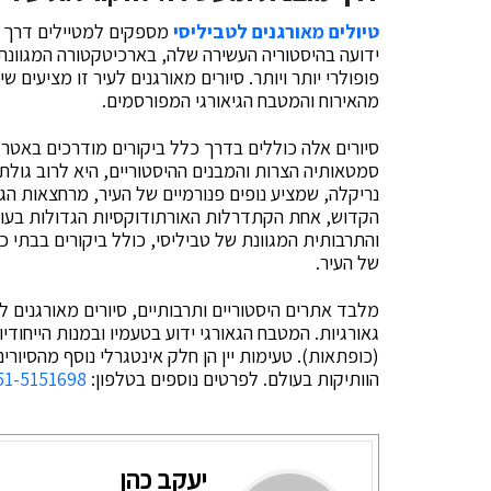
טיולים מאורגנים לטביליסי
מספקים למטיילים דרך מו
ידועה בהיסטוריה העשירה שלה, בארכיטקטורה המגוונ
פופולרי יותר ויותר. סיורים מאורגנים לעיר זו מציעים ש
מהאירוח והמטבח הגיאורגי המפורסמים.
סיורים אלה כוללים בדרך כלל ביקורים מודרכים באטרק
סמטאותיה הצרות והמבנים ההיסטוריים, היא לרוב גולת 
נריקלה, שמציע נופים פנורמיים של העיר, מרחצאות הג
הקדוש, אחת הקתדרלות האורתודוקסיות הגדולות בעול
והתרבותית המגוונת של טביליסי, כולל ביקורים בבתי 
של העיר.
מלבד אתרים היסטוריים ותרבותיים, סיורים מאורגנים לט
גאורגיות. המטבח הגאורגי ידוע בטעמיו ובמנות הייחודיו
(כופתאות). טעימות יין הן חלק אינטגרלי נוסף מהסיורים
הוותיקות בעולם. לפרטים נוספים בטלפון:
51-5151698
יעקב כהן