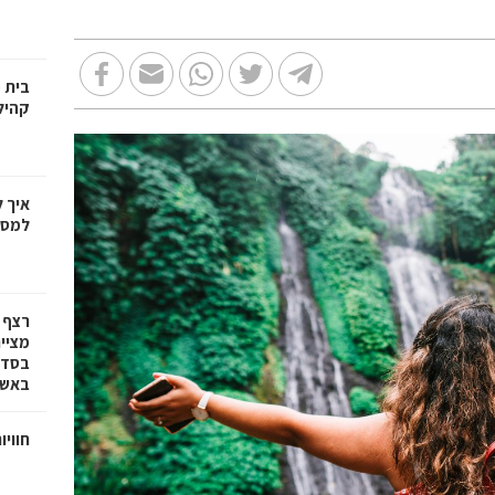
בית 
קהיל
איך 
למספ
רצף 
מציי
בסדרת
באשד
חוויו