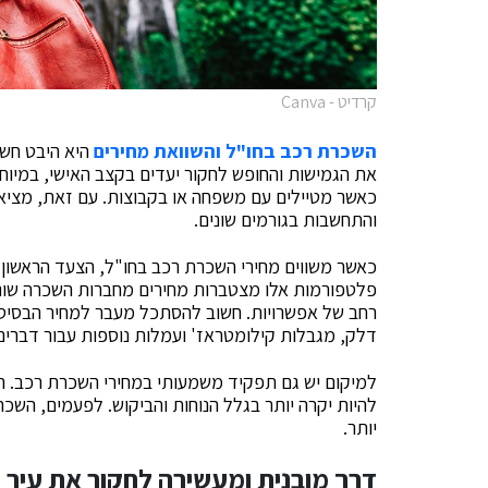
קרדיט - Canva
השכרת רכב בחו"ל והשוואת מחירים
היא היבט חשו
את הגמישות והחופש לחקור יעדים בקצב האישי, במיוח
כאשר מטיילים עם משפחה או בקבוצות. עם זאת, מצי
והתחשבות בגורמים שונים.
כאשר משווים מחירי השכרת רכב בחו"ל, הצעד הראשון
פלטפורמות אלו מצטברות מחירים מחברות השכרה שונו
רחב של אפשרויות. חשוב להסתכל מעבר למחיר הבסיסי ב
דלק, מגבלות קילומטראז' ועמלות נוספות עבור דברים כמו GPS או מושבי 
למיקום יש גם תפקיד משמעותי במחירי השכרת רכב. ה
להיות יקרה יותר בגלל הנוחות והביקוש. לפעמים, השכר
יותר.
דרך מובנית ומעשירה לחקור את עיר 