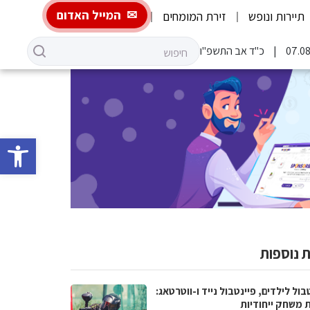
המייל האדום
תיירות ונופש
זירת המומחים
כ"ד אב התשפ"ו
פתח סרגל 
 נוספות
בול לילדים, פיינטבול נייד ו-ווטרטאג:
ת משחק ייחודיות