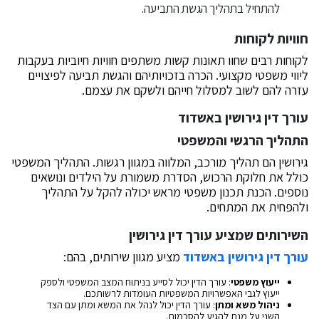
להתחיל בתהליך הגשת התביעה.
חוויות לקוחות
לקוחות רבים שחוו תאונות קשות משתפים חוויות חיוביות בעקבות
ליווי משפטי מקצועי. הכרה בזכויותיהם והגשת תביעה לפיצויים
עזרה להם לשוב למסלול חייהם ולשקם את עצמם.
עורך דין גירושין באשדוד
התהליך הרגשי והמשפטי
גירושין הם תהליך מורכב, המלווה במגוון רגשות. התהליך המשפטי
כולל את חלוקת הרכוש, הסדרת משמורת על הילדים ונושאים
נוספים. הכנת תכנון משפטי מראש יכולה להקל על התהליך
ולהפחית את המתחים.
השירותים שמציע עורך דין גירושין
עורך דין גירושין באשדוד
מציע מגוון שירותים, בהם:
ייעוץ משפטי
: עורך הדין יכול לסייע בניתוח המצב המשפטי ולספק
ייעוץ לגבי האפשרויות המשפטיות העומדות לרשותכם.
ניהול משא ומתן
: עורך הדין יכול לנהל את המשא ומתן עם הצד
השני על מנת להגיע להסכמות.