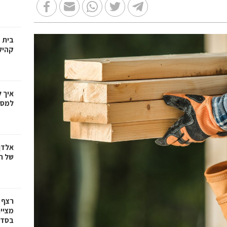
בית 
קהיל
איך 
למספ
אלדן
של ר
רצף 
מציי
בסדרת