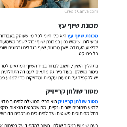
Credit Canva.com
מכונת שיוף עץ
מכונת שיוף עץ
היא כלי חיוני לכל מי שעוסק בעבודו
וביעילות. שימוש נכון במכונת שיוף יכול לשפר משמעו
לביצוע העבודה. ישנן מכונות שיוף בגדלים ובסוגים 
כל פרויקט.
בתהליך השיוף, חשוב לבחור בנייר השיוף המתאים למרקם 
גימור מושלם, בעוד נייר גס מתאים לעבודה התחלתית ו
יש להקפיד על תנועות עקביות ומדויקות כדי למנוע פגי
מסור שולחן קרייזיק
מסור שולחן קרייזיק
הוא הכלי המושלם לחיתוך מדויק ש
לבצע חיתוכים ישרים ונקיים, מה שמבטיח תוצאות מקצו
החל מחיתוכים פשוטים ועד לחיתוכים מורכבים הדורשים
בעת שימוש במסור שולחן, חשוב להקפיד על בטיחות אי