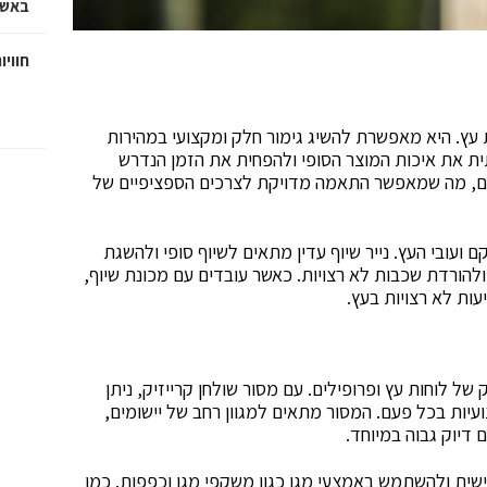
באשד
חוויו
ת עץ. היא מאפשרת להשיג גימור חלק ומקצועי במהירות
תית את איכות המוצר הסופי ולהפחית את הזמן הנדרש
שונים, מה שמאפשר התאמה מדויקת לצרכים הספציפיים של
ועובי העץ. נייר שיוף עדין מתאים לשיוף סופי ולהשגת
להורדת שכבות לא רצויות. כאשר עובדים עם מכונת שיוף,
עות לא רצויות בעץ.
ל לוחות עץ ופרופילים. עם מסור שולחן קרייזיק, ניתן
עיות בכל פעם. המסור מתאים למגוון רחב של יישומים,
 דיוק גבוה במיוחד.
שית ולהשתמש באמצעי מגן כגון משקפי מגן וכפפות. כמו