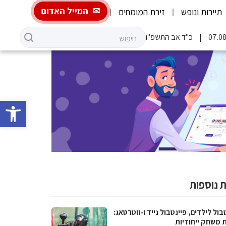
המייל האדום
תיירות ונופש
זירת המומחים
כ"ד אב התשפ"ו
פתח סרגל 
 נוספות
בול לילדים, פיינטבול נייד ו-ווטרטאג:
ת משחק ייחודיות