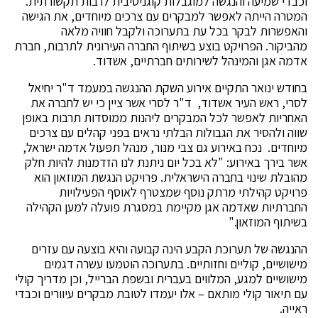
וכבדי שמיעה והנגשה למוגבלות קוגניטיבית לרבות תקשורתית.
המטרה הייתה לאפשר למבקרים עם צרכים מיוחדים, את הגישה
והאפשרות לבקר בכל עת בתערוכה ולקבל חוויה מלאה
מהביקור. הפרויקט בוצע בשיתוף החברה העירונית לתרבות, חברת
אדמה אגן והמינהל לשירותים חברתיים, אשדוד.
בחודש ינואר התקיים אירוע השקת ההנגשה במעמד ד"ר יחיאל
לסרי, ראש העיר אשדוד, ד"ר לסרי אשר ציין כי יש לחברה את
האחריות לאפשר לכל המבקרים ליהנות ממוסדות תרבות באופן
שווה ולהסיר את הגבולות הבלתי נראים בפני קהלים עם צרכים
מיוחדים. נכח באירוע גם צבי מנור, מנהל תפעול אדמה ישראל,
אשר בירך באירוע: "לא בכל יום ניתנת לנו הזדמנות להיות חלק
מהובלת שינוי בחברה הישראלית. פרויקט הנגשת המוזאון הוא
פרויקט קהילתי מרתק נוסף שמצטרף לאוסף הפעילויות
החברתיות שאדמה אגן מקיימת במסגרת פועלה למען הקהילה
בשיתוף המוזאון."
ההנגשה של תערוכת הקבע הינה קבועה והיא בוצעה עם עזרים
מישושיים, קוליים וחזותיים. בתערוכה הוטמעו עשרה דגמים
מישושיים למגע, המלווים בעברית ובשפת הברייל, וכן מדריך קולי
עם תיאור קולי מותאם – אלו יעמדו לטובת מבקרים עיוורים וכבדי
ראייה.