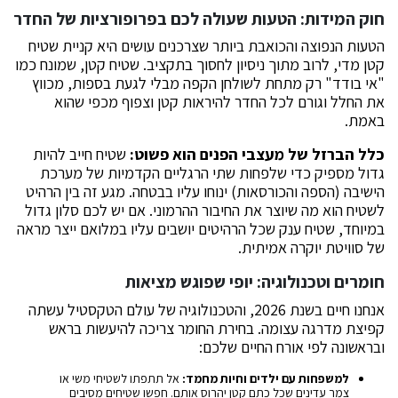
חוק המידות: הטעות שעולה לכם בפרופורציות של החדר
הטעות הנפוצה והכואבת ביותר שצרכנים עושים היא קניית שטיח
קטן מדי, לרוב מתוך ניסיון לחסוך בתקציב. שטיח קטן, שמונח כמו
"אי בודד" רק מתחת לשולחן הקפה מבלי לגעת בספות, מכווץ
את החלל וגורם לכל החדר להיראות קטן וצפוף מכפי שהוא
באמת.
כלל הברזל של מעצבי הפנים הוא פשוט:
שטיח חייב להיות
גדול מספיק כדי שלפחות שתי הרגליים הקדמיות של מערכת
הישיבה (הספה והכורסאות) ינוחו עליו בבטחה. מגע זה בין הרהיט
לשטיח הוא מה שיוצר את החיבור ההרמוני. אם יש לכם סלון גדול
במיוחד, שטיח ענק שכל הרהיטים יושבים עליו במלואם ייצר מראה
של סוויטת יוקרה אמיתית.
חומרים וטכנולוגיה: יופי שפוגש מציאות
אנחנו חיים בשנת 2026, והטכנולוגיה של עולם הטקסטיל עשתה
קפיצת מדרגה עצומה. בחירת החומר צריכה להיעשות בראש
ובראשונה לפי אורח החיים שלכם:
למשפחות עם ילדים וחיות מחמד:
אל תתפתו לשטיחי משי או
צמר עדינים שכל כתם קטן יהרוס אותם. חפשו שטיחים מסיבים