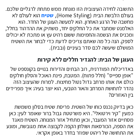
התשובה לחידה העיצובית הזו מונחת ממש מתחת לרגליים שלכם.
בעולם הלבשת הבית (Home Styling),
שטיח
הוא לעולם לא
מחשבה של הרגע האחרון. הוא למעשה העוגן של החדר. הוא
האלמנט שמחבר את כל החלקים יחד, משתיק את ההדהוד בחלל,
ומכניס את הנשמה והחמימות ששום רהיט עץ או מתכת לא יכולים
לספק. הנה כל מה שאתם צריכים לדעת כדי לבחור את השטיח
המושלם שיעשה לכם סדר בעיניים (ובבית).
העוגן של הבית: להגדיר חללים ללא קירות
באדריכלות המודרנית, רוב הבתים והדירות בנויים בקונספט של
"אופן ספייס" (חלל פתוח). המטבח, פינת האוכל והסלון חולקים
כולם את אותו מרחב גדול נטול מחיצות. למרות שהעיצוב הזה
נהדר לתחושת המרחב והאור הטבעי, הוא יוצר בעיה: איך מפרידים
בין האזורים?
כאן בדיוק נכנס כוחו של השטיח. פריסת שטיח בסלון משמשת
כמעין "קיר וירטואלי". היא משרטטת גבול ברור שאומר לעין: כאן
מסתיים אזור המעבר, וכאן מתחיל אזור המנוחה. השטיח מאגד
את הספה, הכורסאות ושולחן הקפה לקבוצה אחת מגובשת, ומונע
את התחושה של ריהוט שפוזר בחדר באופן אקראי.