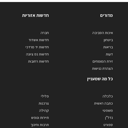
מדורים
חדשות אזוריות
איכות הסביבה
חברה
ביטחון
חדשות אשדוד
בריאות
חדשות יד מרדכי
דעות
חדשות נס ציונה
זירת המומחים
חדשות רחובות
הצהרת נגישות
כל מה שמעניין
כלכלה
פלילי
כתבה ראשית
צרכנות
משפטי
קהילה
נדל"ן
תיירות ונופש
ספורט
תרבות וחינוך