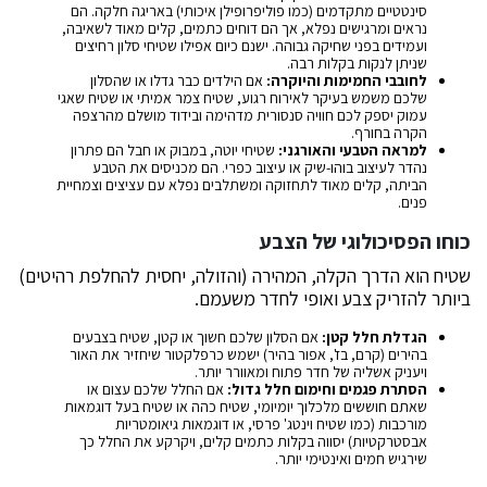
סינטטיים מתקדמים (כמו פוליפרופילן איכותי) באריגה חלקה. הם
נראים ומרגישים נפלא, אך הם דוחים כתמים, קלים מאוד לשאיבה,
ועמידים בפני שחיקה גבוהה. ישנם כיום אפילו שטיחי סלון רחיצים
שניתן לנקות בקלות רבה.
לחובבי החמימות והיוקרה:
אם הילדים כבר גדלו או שהסלון
שלכם משמש בעיקר לאירוח רגוע, שטיח צמר אמיתי או שטיח שאגי
עמוק יספק לכם חוויה סנסורית מדהימה ובידוד מושלם מהרצפה
הקרה בחורף.
למראה הטבעי והאורגני:
שטיחי יוטה, במבוק או חבל הם פתרון
נהדר לעיצוב בוהו-שיק או עיצוב כפרי. הם מכניסים את הטבע
הביתה, קלים מאוד לתחזוקה ומשתלבים נפלא עם עציצים וצמחיית
פנים.
כוחו הפסיכולוגי של הצבע
שטיח הוא הדרך הקלה, המהירה (והזולה, יחסית להחלפת רהיטים)
ביותר להזריק צבע ואופי לחדר משעמם.
הגדלת חלל קטן:
אם הסלון שלכם חשוך או קטן, שטיח בצבעים
בהירים (קרם, בז', אפור בהיר) ישמש כרפלקטור שיחזיר את האור
ויעניק אשליה של חדר פתוח ומאוורר יותר.
הסתרת פגמים וחימום חלל גדול:
אם החלל שלכם עצום או
שאתם חוששים מלכלוך יומיומי, שטיח כהה או שטיח בעל דוגמאות
מורכבות (כמו שטיח וינטג' פרסי, או דוגמאות גיאומטריות
אבסטרקטיות) יסווה בקלות כתמים קלים, ויקרקע את החלל כך
שירגיש חמים ואינטימי יותר.