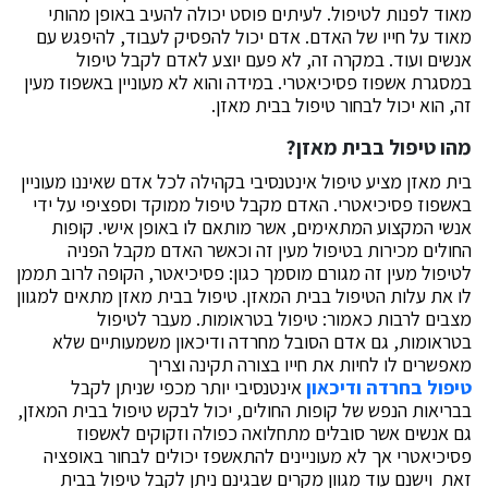
מאוד לפנות לטיפול. לעיתים פוסט יכולה להעיב באופן מהותי
מאוד על חייו של האדם. אדם יכול להפסיק לעבוד, להיפגש עם
אנשים ועוד. במקרה זה, לא פעם יוצע לאדם לקבל טיפול
במסגרת אשפוז פסיכיאטרי. במידה והוא לא מעוניין באשפוז מעין
זה, הוא יכול לבחור טיפול בבית מאזן.
מהו טיפול בבית מאזן?
בית מאזן מציע טיפול אינטנסיבי בקהילה לכל אדם שאיננו מעוניין
באשפוז פסיכיאטרי. האדם מקבל טיפול ממוקד וספציפי על ידי
אנשי המקצוע המתאימים, אשר מותאם לו באופן אישי. קופות
החולים מכירות בטיפול מעין זה וכאשר האדם מקבל הפניה
לטיפול מעין זה מגורם מוסמך כגון: פסיכיאטר, הקופה לרוב תממן
לו את עלות הטיפול בבית המאזן. טיפול בבית מאזן מתאים למגוון
מצבים לרבות כאמור: טיפול בטראומות. מעבר לטיפול
בטראומות, גם אדם הסובל מחרדה ודיכאון משמעותיים שלא
מאפשרים לו לחיות את חייו בצורה תקינה וצריך
טיפול בחרדה ודיכאון
אינטנסיבי יותר מכפי שניתן לקבל
בבריאות הנפש של קופות החולים, יכול לבקש טיפול בבית המאזן,
גם אנשים אשר סובלים מתחלואה כפולה וזקוקים לאשפוז
פסיכיאטרי אך לא מעוניינים להתאשפז יכולים לבחור באופציה
זאת וישנם עוד מגוון מקרים שבגינם ניתן לקבל טיפול בבית