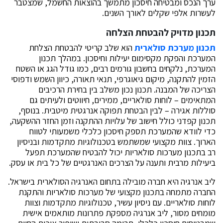
ערך הנכס ומבטיחה חיסכון מתמשך בהוצאות החשמל, שמצטבר
לעשרות אלפי שקלים לאורך השנים.
תכנון מדויק להבטחת הצלחה
תכנון מערכת סולארית
הוא שלב קריטי להבטחת הצלחת
המערכת והפקת מקסימום יעילות וחיסכון. במהלך תכנון
המערכת, נלקחים בחשבון גורמים רבים, כמו גודל הגג או השטח
הזמין להתקנה, מיקום גיאוגרפי, תנאי תאורה, כיוון השמש ודפוסי
הצריכה של המבנה. תכנון נכון משלב בין בחירת הרכיבים
המתאימים – לוחות סולאריים, ממירים, חיווטים ולעיתים גם
סוללות אגירה – לבין הבטחת תפוקה אנרגטית מיטבית. בנוסף,
תכנון קפדני כולל חישוב של עלויות ההתקנה וזמן החזר ההשקעה,
כדי לוודא שהמערכת תספק חיסכון כלכלי משמעותי לטווח
הארוך. צוות מקצועי שמשתמש בטכנולוגיות מתקדמות ובניסיון
רב בתכנון מערכות סולאריות יכול להבטיח שהמערכת תפעל
ביעילות מרבית ותענה על הצרכים האנרגטיים של כל בית או עסק.
ליב אנרגיה היא חברה מובילה בתחום האנרגיה הסולארית בישראל.
החברה מתמחה בתכנון מקצועי של מערכות סולאריות והתקנת
לוחות סולאריים. עם ניסיון עשיר, טכנולוגיות מתקדמות וצוות
מומחים מסור, ליב אנרגיה מספקת פתרונות מותאמים אישית