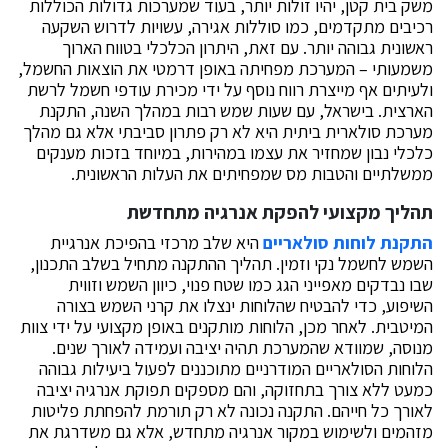
משק בית קטן, יהיו זולות יותר, בעוד שמערכות גדולות הכוללות
רכיבים מתקדמים, כמו סוללות אגירה, עשויות לדרוש השקעה
ראשונית גבוהה יותר. עם זאת, היתרון הכלכלי בטווח הארוך
משמעותי – המערכת מפחיתה באופן דרמטי את הוצאות החשמל,
ולעיתים אף מייצרת רווח נוסף על ידי מכירת עודפי חשמל לרשת
הארצית. בישראל, עם שעות שמש רבות במהלך השנה, התקנת
מערכת סולארית ביתית היא לא רק פתרון סביבתי אלא גם מהלך
כלכלי נבון שמחזיר את עצמו במהירות, במיוחד בזכות מענקים
ממשלתיים והטבות מס שמפחיתים את העלות הראשונית.
תהליך מקצועי להפקת אנרגיה מתחדשת
התקנת לוחות סולאריים
היא שלב מרכזי בהפיכת אנרגיית
השמש לחשמל נקי וזמין. תהליך ההתקנה מתחיל בשלב התכנון,
שבו נבדקים מאפייני הגג כמו שטח פנוי, כיוון השמש וזווית
השיפוע, כדי להבטיח שהלוחות ינצלו את קרני השמש בצורה
המיטבית. לאחר מכן, הלוחות מותקנים באופן מקצועי על ידי צוות
מנוסה, שמוודא שהמערכת תהיה יציבה ועמידה לאורך שנים.
הלוחות הסולאריים המודרניים מתוכננים לפעול ביעילות גבוהה
כמעט ללא צורך בתחזוקה, והם מספקים תפוקת אנרגיה יציבה
לאורך כל חייהם. התקנה נכונה לא רק תורמת להפחתת פליטות
מזהמים ולשימוש במקור אנרגיה מתחדש, אלא גם משדרגת את