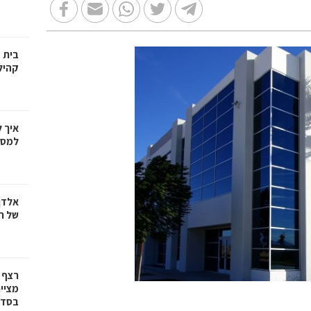
בית 
קהיל
איך 
למספ
אלדן
של ר
רצף 
מציי
בסדרת