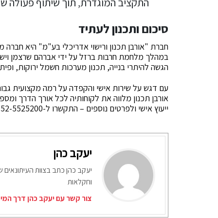
התקציב המוגדרת, תוך שיתוף פעולה שק
סיכום ותכנון לעתיד
חברת "אורבן תכנון ורישוי אדריכלי בע"מ" היא חברה מ
במהלך מלחמת חרבות ברזל על ידי אברהם שרצמן וישר
הגשה להיתרי בנייה, תכנון מערכות חשמל ירוקות, ופית
עם דגש על שירות אישי והקפדה על רמה מקצועית גבוהה
אורבן תכנון מלווה את לקוחותיה לכל אורך הדרך ומס
ייעוץ אישי ולפרטים נוספים – התקשרו ל-052-5525200 והתחילו עוד היום את המסע לעיצוב החלום שלכם.
יעקב כהן
יעקב כהן כתב בצוות העיתונאים ש
וחקלאות
צור קשר עם יעקב כהן דרך המי