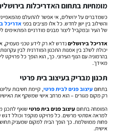
מומחיות בתחום ה
אדריכלות בירושלים
כשמדברים על ירושלים, אי אפשר להתעלם מהמאפיינים 
והשילוב בין ישן לחדש. כל אלו מציבים בפני
אדריכל בי
של העיר ובמקביל ליצור מבנים מודרניים המתאימים לעי
אדריכל בירושלים
נדרש לא רק לידע טכני מעמיק, א
יכולת לשלב בין אמנות התכנון המודרנית לבין עקרונו
בהרמוניה עם הנוף העירוני. כך, הוא הופך כל פרויקט ל
מאידך.
תכנון מבריק ב
עיצוב בית פרטי
בתחום
עיצוב פנים לבית פרטי
, קיימת חשיבות עליו
רק מקום מגורים – הוא מרחב אישי שמשקף את האישיות
המומחה בתחום
עיצוב פנים בית פרטי
שואף לתכנן מר
למראה אסתטי מרשים. כל פרויקט מוקפד וכולל דגש על
פחות ממושלמת. כך הופך הבית למקום שמעניק תחושת נ
אישית.