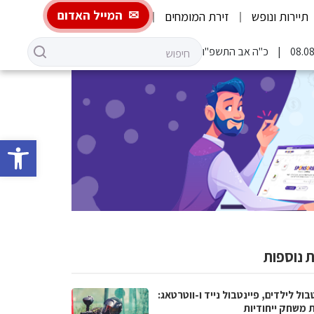
המייל האדום
תיירות ונופש
זירת המומחים
כ"ה אב התשפ"ו
פתח סרגל 
 נוספות
בול לילדים, פיינטבול נייד ו-ווטרטאג:
ת משחק ייחודיות