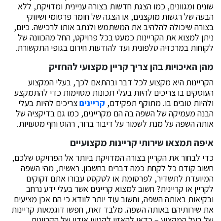
שונים ומגוונים, כמו הצגת חדשות בצורה עניינית ומדויקת, ללא
הבעה של רגשות מוקצנים, או הצגה של חומר פרסומי ושיווקי
בצורה שיכולה להלהיב את המשתמש ולנתב אותו לרכישה. כיום,
ניתן למצוא את הקריינות כמעט בכל פרויקט, החל מהכוונה של
לקוחות במרכזיה טלפונית ועד להודעות חירום בגופי התקשורת.
מהן האיכויות בהן צריך קריין מקצועי להחזיק
הקריינות היא מקצוע לכל דבר ובהתאם לכך, בעלי המקצוע
העוסקים בו צריכים להיות בעלי תכונות מסוימות כדי להתמקצע
ולהיות טובים בו. מתוקף תפקידם,
קריינים
צריכים להיות בעלי
הבנה מעמיקה של השפה בה הם מקריינים, כמו גם בדיקציה של
אותה השפה על מנת לשמור על דיבור ברור, רהוט וחף מטעויות.
איפה תמצאו שירותי קריינות מקצועיים
כדי לבחור את הקריין בצורה המדויקת ביותר אל הפרויקט שלכם,
חשוב קודם כל לקחת כמה דברים בחשבון. ראשית, מהי השפה
המיועדת לתשדיר, לפרסומת או לטקסט עבורו אתם זקוקים
לקריין או קריינית? חשוב למצוא קריינים אשר בעלי ידע נרחב
ובקיאות באותה השפה, וחשוב עוד יותר לוודא כי הם אכן מציעים
את שירותיהם באותה השפה. מלבד זאת, חפשו דוגמאות קריינות
של בעל המקצוע – כדאי להאזין לקטעי אודיו של הקריינים