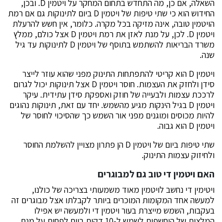
השאלה, אם כן, מה התחדש בתחום המחקר על ויטמין D. ובכן,
החידוש הוא כי שתי טיפות של ויטמין D ביום לתינוקות גם אם רמת
הויטמין טובה, אינה מזיקה בכל מקרה. כלומר, אין חשש להרעלת
ויטמין D. לכן, על מנת לאזן את רמת ויטמין D אצל כולם, ממלץ
משרד הבריאות להשתמש בתוסף של ויטמין D לתינוקות עד גיל
שנה.
ויטמין D הוא קריטי להתפתחות התינוק מפני שהוא עוזר לייצר
סידן ולחזק את העצמות. חוסר ויטמין D אצל תינוקות יכול לגרום
לרככת עצמות ולבעייה של חוזק ואספקת סידן עתידית. עיקר
ויטמין D בגיל הינקות מגיע מהשמש. יחד עם זאת, תינוקות נהוגים
להיות מכוסים ומוגנים מפני אור השמש כך שהסיכוי לחוסר של
ויטמין D הוא גבוה.
שתי טיפות ביום של ויטמין D הן פתרון מצויין להשלמת החוסר
ולחיזוק עצמות התינוק.
האם ויטמין די טוב גם למבוגרים
ויטימין די נחשב לויטמין מאוד משמעותי בצריכה של כולנו,
למעשה אחד המקומות המוכרים ביותר לקבלתו אצל מבוגרים זה
בעקבות, השמש מייצרת בעור ויטמין די ולמעשה יש אפילו
המלצות של היחשפות לשמש ל-10 דקות ביום לפחות על מנת