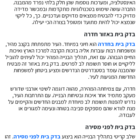
האינסטלציה, ומערכות נוספות שהן חלק בלתי נפרד מהמבנה.
החברה עושה שימוש בטכנולוגיות מתקדמות ובמכשור מדידה
מדויק כדי להבטיח ממצאים מדויקים ועדכניים. כך, כל ליקוי
שנמצא יכול להיות מתועד ומטופל בצורה הכי יעילה.
בדק בית באזור חדרה
בדק בית בחדרה
הוא חיוני במיוחד. העיר מתפתחת בקצב מהיר,
ומשפחות רבות עוברות אליה בזכות הקרבה למרכז הארץ ואיכות
החיים הגבוהה. עם זאת, תהליך הבנייה המהיר יכול לעיתים להוביל
לליקויים או חוסר תשומת לב לפרטים. בדק בית באזור זה מבטיח
שהמבנה עומד בסטנדרטים הנדרשים ומציע ביטחון למשפחות
החדשות המגיעות לעיר.
חדרה, עם צמיחתה המהירה, מהווה דוגמה לשינוי אורבני שדורש
מעקב מתמיד אחר איכות ובטיחות הבנייה. עם התרחבות העיר,
נדרש להפנות תשומת לב מיוחדת למבנים החדשים והקיימים על
מנת לוודא שהם מספקים סביבה בטוחה ונעימה למגורים או
לעבודה.
בדק בית לפני מסירה
שלב קריטי בתהליך הבנייה הוא ביצוע
בדק בית לפני מסירה
. זהו