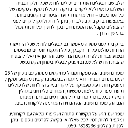
שלב שבו הבעלים העתידיים יכולים לוודא שכל חלקי הבנייה
הושלמו כראוי וללא ליקויים. בדיקה זו כוללת סקירה מקיפה של
כל המרכיבים – החל מהיסודות ועד הגימורים הקטנים ביותר.
באמצעות בדק בית בשלב זה, ניתן לזהות ולתקן ליקויים לפני
שהבעלים מקבל את המפתחות, ובכך לחסוך עלויות ותסכול
בהמשך הדרך.
בדק בית לפני מסירה מאפשר גם לבעלים לוודא שכל הדרישות
החוזיות מולאו על ידי הקבלן, כולל התקנת חומרים מתאימים
וביצוע עבודות לפי התקנים הנדרשים. זהו זמן אידיאלי להבטיח
שהבית החדש לא יאכזב ויעניק לבעליו ביטחון ושקט נפשי.
עופר נחשונוב הוא מפקח ומנהל פרויקטים מנוסה, עם ניסיון של 25
שנים בתחום הבנייה. הוא מתמחה בביצוע בדק בית מקצועי ומקיף,
ומעניק חוות דעת מעמיקה על ליקויי בנייה. הדו"חות שלו כוללים
תיעוד מפורט והמלצות מעשיות, המהווים כלי חיוני בתהליך
רכישת נכס. בזכות מחויבותו לסטנדרטים גבוהים וזמינותו
הגבוהה, עופר נחשונוב הוא הבחירה המהימנה ללקוחות רבים.
עופר שם דגש על תקשורת פתוחה ושקיפות מלאה עם לקוחותיו,
ומקפיד להיות זמין לכל שאלה או בקשה. לפרטים נוספים, ניתן
לפנות בטלפון: 050-7828236.