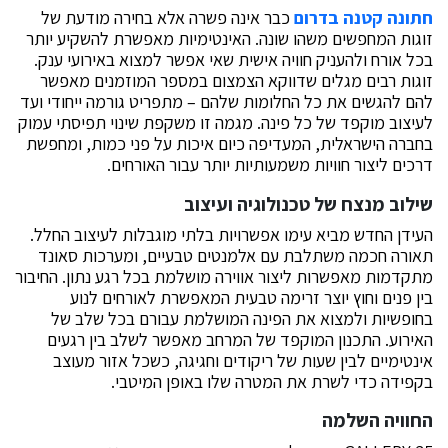
חתונה קטנה בדרום
כבר אינה פשרה אלא בחירה מודעת של
זוגות המחפשים משהו שונה. האינטימיות מאפשרת להשקיע יותר
בכל אורח ולהעניק חוויה אישית שאי אפשר למצוא באירועי ענק.
זוגות רבים מגלים שדווקא הצמצום במספר המוזמנים מאפשר
להם להגשים את כל החלומות שלהם – מתפריט גורמה ייחודי ועד
לעיצוב מוקפד של כל פינה. מגמה זו משקפת שינוי תפיסתי עמוק
בחברה הישראלית, המעדיפה כיום איכות על פני כמות, ומחפשת
דרכים ליצור חוויות משמעותיות יותר עבור האורחים.
שילוב מנצח של טכנולוגיה ועיצוב
העידן החדש מביא עימו אפשרויות בלתי מוגבלות לעיצוב החלל.
תאורה חכמה משתלבת עם אלמנטים טבעיים, ומערכות סאונד
מתקדמות מאפשרות ליצור אווירה מושלמת בכל רגע נתון. החיבור
בין פנים וחוץ יוצר זרימה טבעית המאפשרת לאורחים לנוע
בחופשיות ולמצוא את הפינה המושלמת עבורם בכל שלב של
האירוע. התכנון המוקפד של המרחב מאפשר לשלב בין רגעים
אינטימיים לבין שעות של ריקודים וחגיגה, כשכל אזור מעוצב
בקפידה כדי לשרת את המטרה שלו באופן המיטבי.
החוויה השלמה