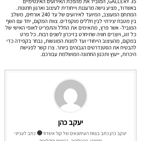
35 GALLERY, המוביל את מהפכת האירועים האינטימיים
באשדוד, מציע גישה מרעננת וייחודית לעיצוב וארגון חתונות.
המתחם המעוצב, המיועד לאירועים של עד 240 אורחים, משלב
בין מטבח יצירתי לבין חללים מוקפדים. צוות המקום, יחד עם השף
המוביל- אשר פרץ, מתאימים את החלל והתפריט לאופי האישי של
כל זוג, ויוצרים חוויה שתיחרט בזיכרון לשנים רבות. כל פרט
במקום, מהעיצוב הייחודי ועד למנות המוגשות, נבחר בקפידה כדי
להבטיח את הסטנדרטים הגבוהים ביותר. צרו קשר לפגישת
היכרות, ייעוץ ותכנון החתונה המושלמת עבורכם.
יעקב כהן
יעקב כהן כתב בצוות העיתונאים של קול אשדוד
כתב לענייני
ספורט, טכנולוגיה, בריאות וחקלאות