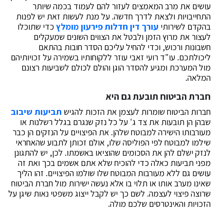
עושים את מרב המאמצים לעזור להם לעמוד בכמה שיותר
התחייבויות ולצאת לדרך חדשה. על מנת לעשות זאת יש לפנות
בהקדם לשירותי
עורך דין חדלות פירעון מומלץ
כדי שתוכלו
לעצור את מרוץ הזמן ולבטל את הצווים השונים שמעקלים
חשבונות ורכוש, וכדי להחיל עליכם הסדר חובות בהתאם
ליכולתכם. עו"ד רועי זאבי עוזר ללקוחותיו בשמירה על זכויותיהם
מול המערכת ומגיע להסדר הוגן והולם לכולם לשביעות רצונם
המלאה.
חברת הביטוח תובעת גם היא
חברות הביטוח שומרות לעצמן את הזכות להגיש
תביעות שיבוב
שבהן הן תובעות את צד ג' על כל נזק שנגרם בגלל רשלנות או
מעורבותו הישירה למבוטח שלהן. את הפיצויים על הנזקים הן כבר
שילמו למבוטח לפי הפוליסה שלו, אולם זכותן לתבוע שהאחראי
לנזק ישלם להן את הסכומים שהוציאו באשמתו. לכן, יש להתגונן
מפני תביעות כאלה כדי להוכיח שלא אתם אשמים בכך ואת זה
עושים גם ללא מעורבות המבוטח שלו שולמו הפיצויים. זהו הליך
שאינו מערב אותו או תלוי בו אלא נעשה ישירות מול חברת הביטוח
שרוצה פיצוי לעצמה. לשם כך יש לקבל ייצוג משפטי נאות שיגן על
הזכויות והאינטרסים שלכם מולה.