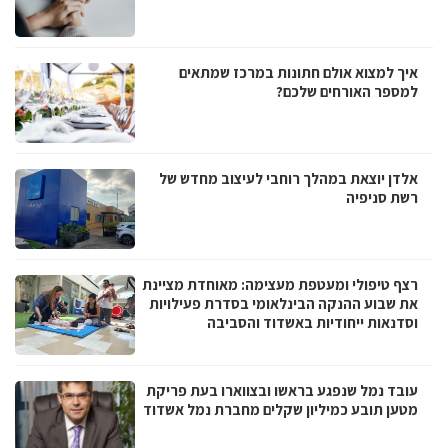
איך למצוא אולם חתונות במרכז שמתאים
למספר האורחים שלכם?
אלדן יוצאת במהלך רוחבי לעיצוב מחדש של
רשת סניפיה
רצף טיפולי ומעטפת מעצימה: מאוחדת מציינת
את שבוע ההנקה הבינלאומי בסדרת פעילויות
וסדנאות ייחודיות באשדוד והסביבה
עובד נמל שנפגע בראשו ובצווארו בעת פריקת
מטען תובע כמיליון שקלים מחברת נמל אשדוד