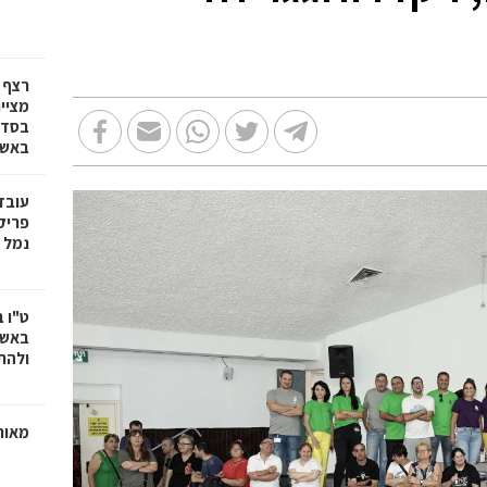
רצף 
מציי
בסדרת
באשד
עובד
פריק
נמל 
ט"ו 
באשד
ולהת
מאוח