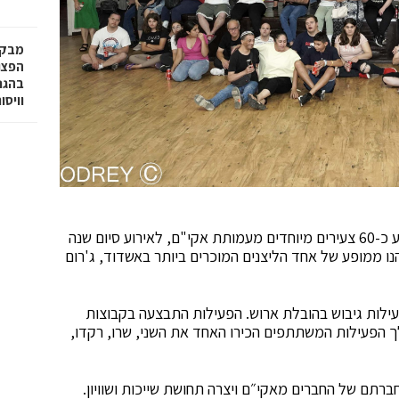
מבקר
בהגנה
וויסו
למרכז קהילתי גולדי באשדוד (מתנ"ס ד') הגיעו השבוע כ-60 צעירים מיוחדים מעמותת אקי"ם, לאירוע סיום שנה
ו ממופע של אחד הליצנים המוכרים ביותר באשדוד, ג'רום
ילות גיבוש בהובלת ארוש. הפעילות התבצעה בקבוצות
הפעילות המשתתפים הכירו האחד את השני, שרו, רקדו,
ברתם של החברים מאקי״ם ויצרה תחושת שייכות ושוויון.