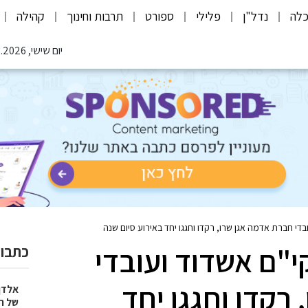
לה
נדל"ן
פלילי
ספורט
תרבות וחינוך
קהילה
יום שישי, 07.08.2026
ובדי חברת אדמה אגן שרו, רקדו וחגגו יחד באירוע סיום שנה
קי"ם אשדוד ועובדי
כתבות
רקדו וחגגו יחד
אלדן
של ר