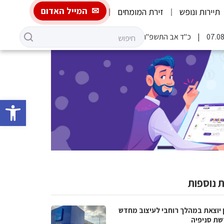
המייל האדום
תיירות ונופש
זירת המומחים
כ"ד אב התשפ"ו
פתח סרגל 
 נוספות
 יוצאת במהלך רוחבי לעיצוב מחדש
שת סניפיה