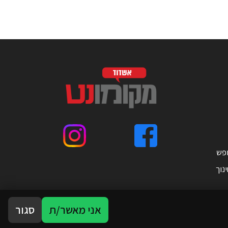
ופש
נוך
אני מאשר/ת
סגור