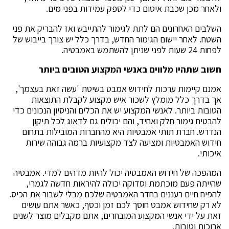
ולאחר מכן שכבת איטום כדי לספק עמידות בפני מים.
השלבים האחרונים הם לתת לגימור להתייבש ואז להבריק את פני
השטח. לאחר יישום הגימור החדש, בדרך כלל יש צורך בייבוש של
לפחות 24 שעות לפני שניתן להשתמש באמבטיה.
חשוב שתהיו מלווים באנשי המקצוע הטובים ביותר
אמנם קיימות ערכות לחידוש אמבט בשיטת 'עשה זאת בעצמך',
אך בדרך כלל מומלץ לשכור איש מקצוע לקבלת התוצאות
הטובות ביותר. לאנשי המקצוע יש את הכלים והניסיון הנכונים כדי
להבטיח גימור חלק ואחיד, והם יכולים גם לדאוג לכל תיקון
הנדרש. חברת תותי אמבטיות היא מהחברות המובילות בתחום
חידוש האמבטיות ומציעה לצד מקצועיות ברמה גבוהה שירות
איכותי.
המהפכה של חידוש האמבטיה יכול להיות מדהים למדי. אמבטיה
שהייתה פעם מוכתמת וסדוקה יכולה להיראות חדשה לגמרי,
להפיח חיים רעננים בחדר האמבטיה שלכם מבלי לשבור את הכיס.
לא רק שחידוש אמבט חוסך לכם זמן וכסף, כאשר אתם עושים
זאת על ידי אנשי המקצוע המובחרים, אתם מקבלים מוצר לשנים
ארוכות וטובות.