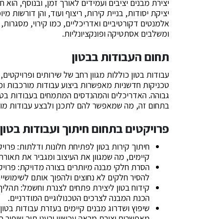
יצירת מבנים יציבים ועמידים לאורך זמן, ובנוסף, הוא ח
יציקת יסודות, בניית קירות, ריצוף ועוד, והן דורשות מ
אלמנטים דקורטיביים ואדריכליים, כמו קירוי, מסגרות, 
ומשלבים אסתטיקה ופונקציונליות.
תחום העבודות בבטון
עבודות בטון כוללות מגוון רחב של שירותים ופרויקטים
טכניקות חדשניות מאפשרות ביצוע עבודות מורכבות ומד
גבוהה. האדריכלים והמהנדסים המתמחים בעבודות בטון
בתחום זה, מה שמאפשר להם לתכנן ולבצע עבודות מור
פרויקטים בתחום חיתוך ועבודות בטון
חיתוך קירות בטון לפתיחת חלונות ודלתות: פרו
קיימים, מה שמגוון את העיצוב ומגביר את תאור
הסרת חלקי מבנה מיותרים בצורה מדויקת: פרויק
להסיר חלקים לא נחוצים ולהפוך אותם לשימושיים
קידוח בטון ליצירת פתחים לצנרת וחשמל: תהלי
הכנת המבנה לצרכים הטכנולוגיים המודרניים.
שיפוץ ושדרוג מבנים קיימים בעזרת עבודות בטון
מאפשרים יצירת מראה עכשווי ורענן תוך שיפור פו