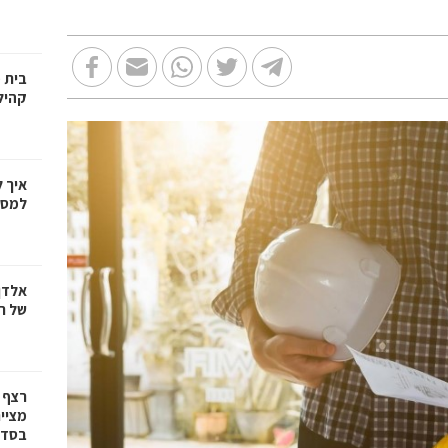
בית 
קהיל
איך 
למספ
אלדן
של ר
רצף 
מציי
בסדרת