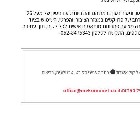
חברת פרץ ניסור וקידוח בטון מתמחה בביצוע עבודות בטון וניסור בטון ברמה הגבוהה ביותר. עם ניסיון של מעל 26
חב של פרויקטים במגזר הציבורי והפרטי. השימוש בציוד
ה מציעה פתרונות מותאמים אישית לכל לקוח, תוך עמידה
התקשרו לטלפון 052-8475343.
ל קול אשדוד
כתב לענייני ספורט, טכנולוגיה, בריאות
יל האדום:
office@mekomonet.co.il