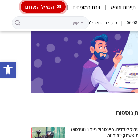
המייל האדום
תיירות ונופש
זירת המומחים
כ"ג אב התשפ"ו
פתח סרגל 
 נוספות
בול לילדים, פיינטבול נייד ו-ווטרטאג:
ת משחק ייחודיות