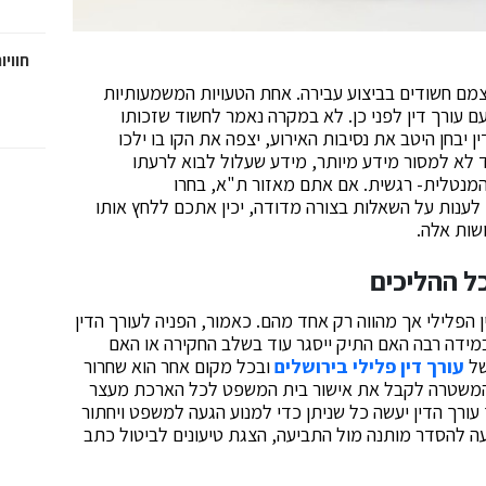
חוויו
מם חשודים בביצוע עבירה. אחת הטעויות המשמעותיות
 עורך דין לפני כן. לא במקרה נאמר לחשוד שזכותו
 יבחן היטב את נסיבות האירוע, יצפה את הקו בו ילכו
ד לא למסור מידע מיותר, מידע שעלול לבוא לרעתו
המנטלית- רגשית. אם אתם מאזור ת"א, בחרו
לענות על השאלות בצורה מדודה, יכין אתכם ללחץ אותו
שות אלה.
כל ההליכים
ן הפלילי אך מהווה רק אחד מהם. כאמור, הפניה לעורך הדין
מידה רבה האם התיק ייסגר עוד בשלב החקירה או האם
של
עורך דין פלילי בירושלים
ובכל מקום אחר הוא שחרור
 ראשוני למשך עד 24 שעות, על המשטרה לקבל את אישור בית המשפט לכל הארכת מעצר
 עורך הדין יעשה כל שניתן כדי למנוע הגעה למשפט ויחתור
ה להסדר מותנה מול התביעה, הצגת טיעונים לביטול כתב