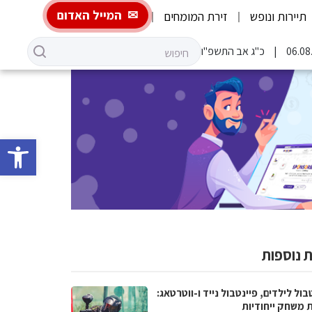
המייל האדום
תיירות ונופש
זירת המומחים
כ"ג אב התשפ"ו
פתח סרגל 
 נוספות
בול לילדים, פיינטבול נייד ו-ווטרטאג:
ת משחק ייחודיות