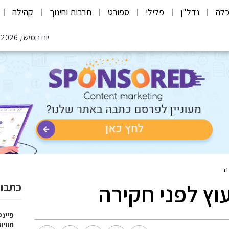
לה
נדל"ן
פלילי
ספורט
תרבות וחינוך
קהילה
יום חמישי, 06.08.2026
ה
וץ לפני חקירה
כתבות
פיינט
חוויו