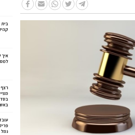
בית 
קהיל
איך 
למספ
רצף 
מציי
בסדרת
באשד
עובד
פריק
נמל 