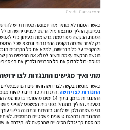
Credit Canva.com
כאשר המנוח לא מותיר אחריו צוואה מסודרת יש להגיש 
בעיזבון. ההליך מתבצע מול הרשם לענייני ירושה וכולל
המנוח. הבקשה מפורסמת ברשומות ובעיתון כדי לאפשר
רק לאחר שתמה תקופת ההתנגדות ונמצא שכל המסמכים 
ולהקפיד על כל הדרישות, למלא את כל הקרובים הזכאים
הוגשה הבקשה עצמה וחשוב למלא את הפרטים נכון שכן ש
מנוסה יכול לבדוק את כל הפרטים ולהכין את המסמכים 
מתי ואיך מגישים התנגדות לצו ירושה
כאשר מוגשת בקשה לצו ירושה והיורשים הפוטנציאליים 
התנגדות לצו ירושה
. התנגדות כזו חייבת להיות מנו
ההתנגדות בזמן, בתוך 14 ימים מהמוע
בטענות. ההליך מתנהל בפני בית המשפט לענייני משפ
בני משפחה ולכן יש לנהוג בזהירות ובתבונה בליווי עורך 
ההתנגדות ובהצגת טיעונים משפטיים מבוססים. לעיתים 
מבוססת כך יגדלו הסיכויים שהבקשה לצו תידחה או ש