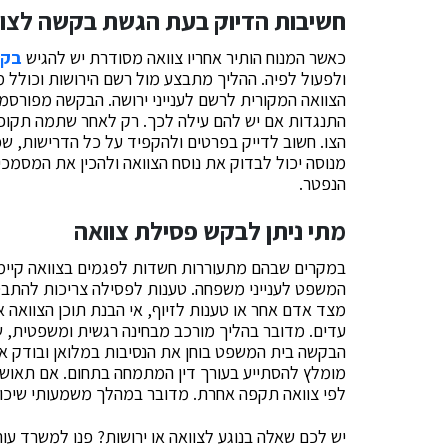
חשיבות הדיוק בעת הגשת בקשה לצו ק
כאשר המנוח הותיר אחריו צוואה מסודרת יש להגיש
בקש
הצוואה המקורית לרשם לענייני ירושה. הבקשה מפורסמ
התנגדות אם יש להם עילה לכך. רק לאחר שתמה תקופ
הצו. חשוב לדייק בפרטים ולהקפיד על כל הדרישות, שכן
מנוסה יכול לבדוק את נוסח הצוואה ולהכין את המסמכים 
הנפטר.
מתי ניתן לבקש פסילת צוואה
במקרים שבהם מתעוררות חשדות לפגמים בצוואה קי
המשפט לענייני משפחה. טענות לפסילה צריכות להתבס
מצד אדם אחר או טענות לזיוף, אי הבנת תוכן הצוואה או
עדים. מדובר בהליך מורכב מבחינה רגשית ומשפטית, שכ
הבקשה בית המשפט בוחן את הנסיבות במלואן ובודק אם 
מומלץ להסתייע בעורך דין המתמחה בתחום. אם תאושר 
לפי צוואה תקפה אחרת. מדובר במהלך משמעותי שיכול ל
יש לכם שאלה בנוגע לצוואה או ירושות? פנו למשרד עורכי