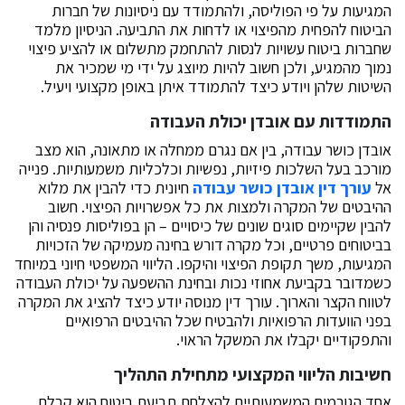
המגיעות על פי הפוליסה, ולהתמודד עם ניסיונות של חברות
הביטוח להפחית מהפיצוי או לדחות את התביעה. הניסיון מלמד
שחברות ביטוח עשויות לנסות להתחמק מתשלום או להציע פיצוי
נמוך מהמגיע, ולכן חשוב להיות מיוצג על ידי מי שמכיר את
השיטות שלהן ויודע כיצד להתמודד איתן באופן מקצועי ויעיל.
התמודדות עם אובדן יכולת העבודה
אובדן כושר עבודה, בין אם נגרם ממחלה או מתאונה, הוא מצב
מורכב בעל השלכות פיזיות, נפשיות וכלכליות משמעותיות. פנייה
אל
עורך דין אובדן כושר עבודה
חיונית כדי להבין את מלוא
ההיבטים של המקרה ולמצות את כל אפשרויות הפיצוי. חשוב
להבין שקיימים סוגים שונים של כיסויים – הן בפוליסות פנסיה והן
בביטוחים פרטיים, וכל מקרה דורש בחינה מעמיקה של הזכויות
המגיעות, משך תקופת הפיצוי והיקפו. הליווי המשפטי חיוני במיוחד
כשמדובר בקביעת אחוזי נכות ובחינת ההשפעה על יכולת העבודה
לטווח הקצר והארוך. עורך דין מנוסה יודע כיצד להציג את המקרה
בפני הוועדות הרפואיות ולהבטיח שכל ההיבטים הרפואיים
והתפקודיים יקבלו את המשקל הראוי.
חשיבות הליווי המקצועי מתחילת התהליך
אחד הגורמים המשמעותיים להצלחת תביעת ביטוח הוא קבלת