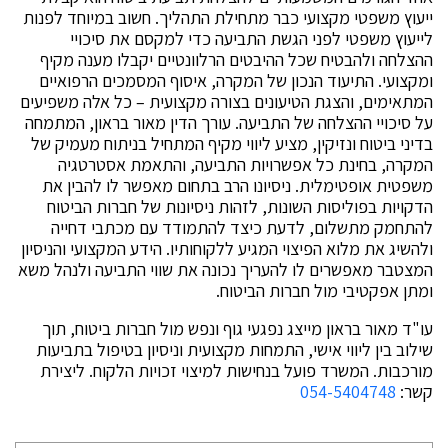
ייעוץ משפטי מקצועי כבר מתחילת התהליך. חשוב במיוחד לפנות
לייעוץ משפטי לפני הגשת התביעה כדי למקסם את סיכויי
ההצלחה ולהבטיח שכל ההיבטים הרלוונטיים יקבלו מענה מקיף
ומקצועי. התיעוד הנכון של המקרה, איסוף המסמכים הרפואיים
המתאימים, והצגת הטיעונים בצורה מקצועית – כל אלה משפיעים
על סיכויי ההצלחה של התביעה. עורך הדין מאור בראון, המתמחה
בדיני ביטוח ונזיקין, מציע ליווי מקיף המתחיל בניתוח מעמיק של
המקרה, בחינת כל אפשרויות התביעה, והתאמת אסטרטגיה
משפטית אופטימלית. ניסיונו הרב בתחום מאפשר לו להבין את
הדקויות בפוליסות השונות, לזהות ניסיונות של חברות הביטוח
להתחמק מתשלום, לדעת כיצד להתמודד עם מכתבי דחייה
ולהשיג את מלוא הפיצוי המגיע ללקוחותיו. הידע המקצועי והניסיון
המצטבר מאפשרים לו להעריך נכונה את שווי התביעה ולנהל משא
ומתן אפקטיבי מול חברות הביטוח.
עו"ד מאור בראון מייצג נפגעי גוף ונפש מול חברות ביטוח, תוך
שילוב בין ליווי אישי, התמחות מקצועית וניסיון בטיפול בתביעות
מורכבות. המשרד פועל בנחישות למיצוי זכויות הלקוח. ליצירת
קשר:
054-5404748