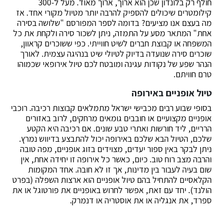
חולף רק בלונדון שכן הוא ארוך, ארוך מאוד. מעל ל-300
קילומטרים שיכולים להספיק להרבה יותר מטיול מקורי אחד. אז
מה בעצם אנו מציעים? בדומה לספר המפורסם "שלושה בסירה
אחת" המתאר מסע על התמזה, ניתן לשכור סירה ולקחת את כל
המשפחה או קבוצת חברים לשיט חווייתי. כפי ששוכרים קראוון,
שוכרים סירה שנועדה בדיוק לטיולי שיט בנהיגה עצמית. לאורך
הנהר שפע של נקודות עגינה ומובטח לכם טיול אירופאי שכמוהו
טרם חוויתם.
טיול אופניים באירופה
בסופי שבוע רבים מכבישי ישראל מתמלאים קבוצות רכיבה. רוכבי
אופניים מקצועיים או חובבים גומאים מרחקים, לרוב באזורים
הרריים, ליד חורשות ואתרי טבע שונים. אם רכיבה היא הקטע
שלכם, הטיול הבא שלכם באירופה יכול להתבצע בדיווש נמרץ.
ניתן לבקר באין ספור יעדים, מצוידים בזוג אופניים, מפה טובה
והרבה מצב רוח טוב. כיום, כאשר כל אירופה זו יחידה אחת, אין
שום בעיה לעבור בין מדינות, אך זו לא חובה. אחד המקומות
הקלאסיים להתחיל בהם טיול אופניים הוא ארצות השפלה (בפרט
הולנד). יחד עם זאת, אפשר לחרוש באופניים את פורטוגל או את
ספרד, את אנגליה או את אוסטריה או דנמרק.