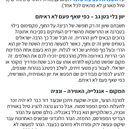
טיול מאורגן לא מתאים לכל אחד).
יוון בלי בטן גב – כפי שאף פעם לא ראיתם
חשבתם שיוון זה רק חופשה של רביצה על החוף, מקסימום בילוי
בטברנה או התרשמות מהשרידים העתיקים בסביבות אתונה?
ברוכים הבאים ליוון ההררית. זה חבל שכל כך הרבה ישראלים
בטוחים שיוון זה ים וחוף, כאשר למעשה מרבית השטח של יוון הוא
הררי ובעל נוף מפתיע שכדאי לגלות. יוון היא בעצם אחת המדינות
הכי הרריות באירופה וחלק מהרכסים יזכירו לכם את האלפים. זה
מקום שפשט מתבקש לחרוש אותו עם רכב שטח ומדריך מקומי או
ישראלי. לעבור בין מטעי זיתים, לשלב רפטינג בנהרות שוצפים,
להגיע לכפרים מבודדים שם תפגשו את יוון האמיתית, השורשית,
כפי שאף פעם לא ראיתם.
המקום – אנגלייה, האווירה – ונציה
למרבה הצער, וונציה שוקעת ויתכן שבעוד דור כבר לא יהיה זכר
לתעלות המים המפורסמות. אבל כרגע נרצה להציג טיול באווירת
וונציה, כשהלוקיישן הוא בגלל באנגליה. כולם שמעו על הנהר
הבריטי המפורסם, התמזה. הנהר הלונדוני שבשנים האחרונות עבר
שיקום ונעשה ירוק ופורח ולא מזוהם כבעבר. הנהר למעשה לא