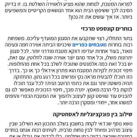
למראה המטבח, לנוחות שהוא מציע ולאווירה השולטת בו. זו בדיוק
הסיבה לכך ששיפוץ הבית הוא אחד הנושאים הקריטיים והמשפיעים
ביותר. אז איך עושים את זה נכון?
בוחרים קונספט מרכזי
בתור התחלה, רצוי שתקבעו את הסגנון המועדף עליכם. משפחות
רבות בוחרות
מטבחים כפריים
שיכניסו הביתה אווירה חמה ונעימה
מאוד, בעוד אחרות יעדיפו דווקא מטבח מודרני יותר. לכל סגנון
יתרונות משלו, וכל אחד מהם יוצר אווירה שונה לחלוטין. עם זאת,
יש בכל זאת כמה אלמנטים שתוכלו לשלב בכל אחת מהחלופות.
חיפוי זכוכית לקירות המטבח הוא פתרון אידאלי כך או כך. בדרך
הזו תוכלו להבטיח מראה נקי ומרשים בכל רגע נתון. התחזוקה
תהיה פשוטה יותר וגם את כתמי הרוטב הניתז לכל עבר תוכלו
לנקות בלי הרבה מאמץ. יתרה מכך, חיפוי הזכוכית מאפשר לנו גם
להכניס עוד טוויסט קטן לעיצוב ולהפוך את המטבח הכפרי והחמים
למשהו אחר, ייחודי ומסקרן הרבה יותר.
שילוב בין פונקציונליות לאסתטיקה
נושא נוסף שכדאי לקחת בחשבון בשלב התכנון הוא השילוב שבין
עיצוב מרהיב ומיוחד לבין נוחות מרבית. לעיתים רבות אנחנו בוחרים
במטבח שייראה בדיוק כמו שחלמנו, בלי לבדוק את גודלו או את