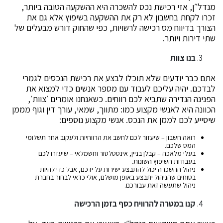
מנדל״ן, אזי רכישת נכס להשכרה היא ההשקעה הטובה ביותר,
זכרו לקחת בחשבון לא רק את ההשקעה בשיפוץ אלא גם את
הצורך בדיווח מס רכישה לרשויות, כפי שהחוק דורש מבעלים של
שתי דירות ויותר.
בנו צוות
אתם כבר יודעים שלא תוכלו לבצע את רכישת הנכסים לגמרי
לבדכם. יהיה עליכם לעבוד עם מספר אנשים כדי למצוא את
הפנינה הנדירה שתביא לכם רווחים. כשאנחנו אומרים ׳צוות׳,
הכוונה היא לאנשי מקצוע כמו: מתווך, שמאי, עורך דין וגוף מממן
שיסייע לכם לממן את הנכס. אנשי מקצוע נוספים:
רואה חשבון – שיעזור לכם לחשב את הרווחיות ולעקוב אחר תשלומי
המס שלכם.
בעלי מלאכה – קבלן בניין, אינסטלטור וחשמלאי – שיעזרו לכם
בעבודות השיפוץ השונות.
ניהול ההשכרה יכול להתבצע ישירות על ידכם, אבל כדי להיות
בטוחים שהניהול יתבצע באופן מושלם, אולי כדאי לבחור בחברת
ניהול שתעשה זאת עבורכם.
קנו במטרה להרוויח כסף בזמן הרכישה