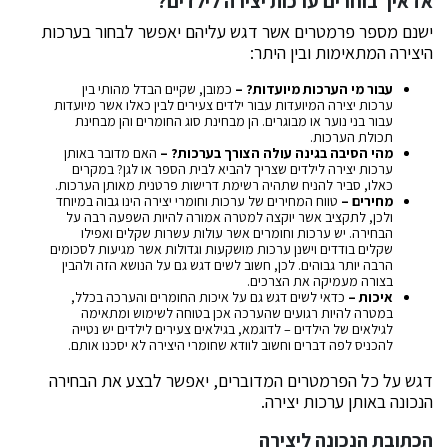
אז איך בוחרים ערכות יצירה לילדים?
ישנם מספר פרמטרים אשר דגש עליהם יאפשר לבחור בערכות
היצירה המתאימות ובין היתר:
עבור מי הערכות מיועדות? –
כמובן, שקיים הבדל מהותי בין
ערכות יצירה המיועדות עבור ילדים צעירים לבין כאלו אשר מיועדות
עבור בני נוער או מבוגרים. הן מבחינת סוג החומרים והן מבחינת
תכולת הערכות.
מהי הסיבה בגינה עולה הצורך בערכות? –
האם מדובר באותן
ערכות יצירה לילדים שצריך להביא לבית הספר או לגן? במקרים
כאלו, סביר להניח שתהיה רשימת דרישות פרטנית מאותן הערכות.
מחירים –
טווח המחירים של ערכות וחומרי יצירה הינו גבוה במיוחד
ולכן, לתקציב אשר יוקצה למטרה אמורה להיות השפעה רבה על
הבחירה. יש ערכות וחומרים אשר עולות עשרות שקלים ואפילו
שקלים בודדים וישנן ערכות מושקעות וגדולות אשר מגיעות לסכומים
הרבה יותר גבוהים. לכן, חשוב לשים דגש גם על הנושא הזה ולהבין
בצורה מעמיקה את הצרכים.
איכות –
כדאי לשים דגש גם על איכות החומרים והערכה בכלל,
במטרה להיות רגועים שהערכה אכן בטוחה לשימוש ומתאימה
לגילאים של הילדים – לדוגמא, בגילאים צעירים לילדים יש נטייה
להכניס לפה דברים וחשוב לוודא שחומרי היצירה לא יסכנו אותם.
דגש על כל הפרמטרים המדוברים, יאפשר לבצע את הבחירה
הנכונה באותן ערכות יצירה.
הכתובת הנכונה ליצירה