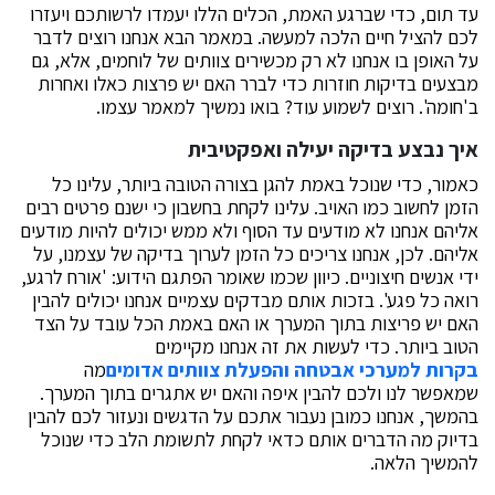
עד תום, כדי שברגע האמת, הכלים הללו יעמדו לרשותכם ויעזרו
לכם להציל חיים הלכה למעשה. במאמר הבא אנחנו רוצים לדבר
על האופן בו אנחנו לא רק מכשירים צוותים של לוחמים, אלא, גם
מבצעים בדיקות חוזרות כדי לברר האם יש פרצות כאלו ואחרות
ב'חומה'. רוצים לשמוע עוד? בואו נמשיך למאמר עצמו.
איך נבצע בדיקה יעילה ואפקטיבית
כאמור, כדי שנוכל באמת להגן בצורה הטובה ביותר, עלינו כל
הזמן לחשוב כמו האויב. עלינו לקחת בחשבון כי ישנם פרטים רבים
אליהם אנחנו לא מודעים עד הסוף ולא ממש יכולים להיות מודעים
אליהם. לכן, אנחנו צריכים כל הזמן לערוך בדיקה של עצמנו, על
ידי אנשים חיצוניים. כיוון שכמו שאומר הפתגם הידוע: 'אורח לרגע,
רואה כל פגע'. בזכות אותם מבדקים עצמיים אנחנו יכולים להבין
האם יש פריצות בתוך המערך או האם באמת הכל עובד על הצד
הטוב ביותר. כדי לעשות את זה אנחנו מקיימים
בקרות למערכי אבטחה והפעלת צוותים אדומים
מה
שמאפשר לנו ולכם להבין איפה והאם יש אתגרים בתוך המערך.
בהמשך, אנחנו כמובן נעבור אתכם על הדגשים ונעזור לכם להבין
בדיוק מה הדברים אותם כדאי לקחת לתשומת הלב כדי שנוכל
להמשיך הלאה.