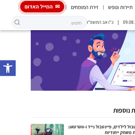
המייל האדום
תיירות ונופש
זירת המומחים
כ"ו אב התשפ"ו
פתח סרגל 
 נוספות
בול לילדים, פיינטבול נייד ו-ווטרטאג:
ת משחק ייחודיות