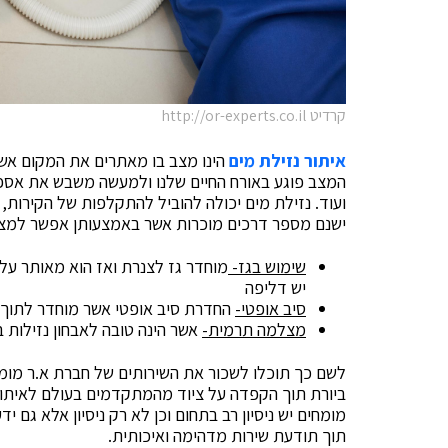
קרדיט http://or-experts.co.il
איתור נזילת מים
הינו מצב בו מאתרים את המקום אשר
המצב פוגע באורח החיים שלנו ולמעשה משבש את אספקת
ועוד. נזילת מים יכולה להוביל להתקלפות של הקירות, נ
ישנם מספר דרכים מוכרות אשר באמצעותן אפשר למצוא 
שימוש בגז-
מוחדר גז לצנרת ואז הוא מאותר על י
יש דליפה
סיב אופטי-
החדרת סיב אופטי אשר מוחדר לתוך
מצלמה תרמית-
אשר הינה טובה לאבחון נזילות ב
לשם כך תוכלו לשכור את השירותים של חברת א.ר מומח
ביורת תוך הקפדה על ציוד מהמתקדמים בעולם לאיתור וג
מומחים יש ניסיון רב בתחום וכן לא רק ניסיון אלא גם י
תוך תודעת שירות מדהימה ואיכותית.