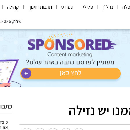
לה
נדל"ן
פלילי
ספורט
תרבות וחינוך
קהילה
שבת, 08.08.2026
ו יש נזילה
כתבות
כיצד
את ח