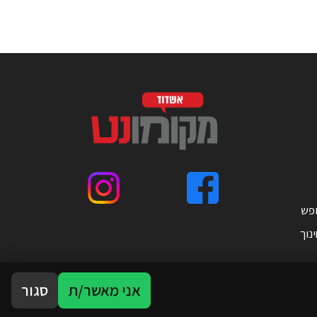
ופש
נוך
אני מאשר/ת
סגור