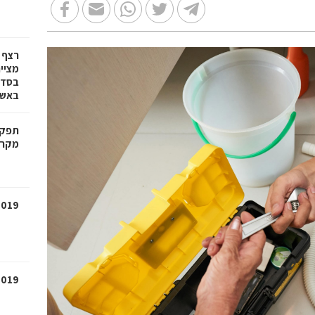
רצף 
מציי
בסדרת
באשד
תפקיד
מקרק
2019
2019