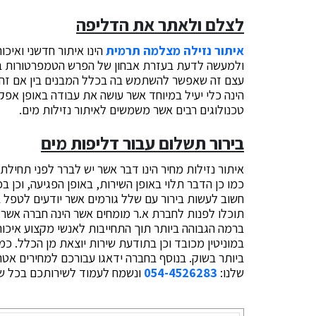
לצלם ולאתר את הדליפה
איתור נזילה מצלמה תרמית
הינו איתור חדשני ואיכ
ולמעשה לדעת בעזרת אבחון של הפרש הטמפרטורות בסב
עצם זה שאפשר להשתמש בה בכלל המבנים בין אם זה בת
הינה כלי יעיל במיוחד אשר עושה את עבודה באופן אפקט
טכנולוגים רבים אשר משמשים לאיתור נזילות מים.
בירור תשלום עבור דליפות מים
איתור נזילות מחיר הינו דבר אשר יש לברר לפני תחילת 
כמו כן הדבר תלוי באופן השירות, באופן הפגיעה, וכן
חשוב לעשות בירור עם שלל גורמים אשר יודעים לטפל ב
תוכלו לפנות לחברת א.ר מומחים אשר הינה חברה אשר מ
ברמה הגבוהה ביותר תוך התחייבות לאנשי מקצוע איכותי
במוניטין מכובד וכן בתודעת שירות יוצאת מן הכלל. כ
ביותר בשוק. בנוסף בחברה ידאגו עבורכם למחירים אטר
שלנו:
054-4526283
ונשמח לעמוד לשירותכם בכל שאל