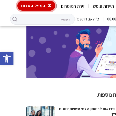
המייל האדום
תיירות ונופש
זירת המומחים
כ"ה אב התשפ"ו
פתח סרגל 
 נוספות
 סדנאות לביטחון עצמי עשויות לשנות
ייך