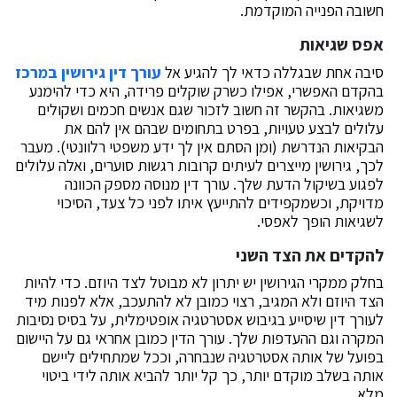
חשובה הפנייה המוקדמת.
אפס שגיאות
סיבה אחת שבגללה כדאי לך להגיע אל
עורך דין גירושין במרכז
בהקדם האפשרי, אפילו כשרק שוקלים פרידה, היא כדי להימנע
משגיאות. בהקשר זה חשוב לזכור שגם אנשים חכמים ושקולים
עלולים לבצע טעויות, בפרט בתחומים שבהם אין להם את
הבקיאות הנדרשת (ומן הסתם אין לך ידע משפטי רלוונטי). מעבר
לכך, גירושין מייצרים לעיתים קרובות רגשות סוערים, ואלה עלולים
לפגוע בשיקול הדעת שלך. עורך דין מנוסה מספק הכוונה
מדויקת, וכשמקפידים להתייעץ איתו לפני כל צעד, הסיכוי
לשגיאות הופך לאפסי.
להקדים את הצד השני
בחלק ממקרי הגירושין יש יתרון לא מבוטל לצד היוזם. כדי להיות
הצד היוזם ולא המגיב, רצוי כמובן לא להתעכב, אלא לפנות מיד
לעורך דין שיסייע בגיבוש אסטרטגיה אופטימלית, על בסיס נסיבות
המקרה וגם ההעדפות שלך. עורך הדין כמובן אחראי גם על היישום
בפועל של אותה אסטרטגיה שנבחרה, וככל שמתחילים ליישם
אותה בשלב מוקדם יותר, כך קל יותר להביא אותה לידי ביטוי
מלא.