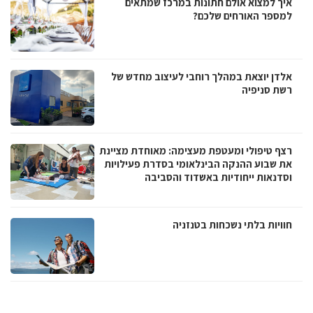
איך למצוא אולם חתונות במרכז שמתאים
למספר האורחים שלכם?
אלדן יוצאת במהלך רוחבי לעיצוב מחדש של
רשת סניפיה
רצף טיפולי ומעטפת מעצימה: מאוחדת מציינת
את שבוע ההנקה הבינלאומי בסדרת פעילויות
וסדנאות ייחודיות באשדוד והסביבה
חוויות בלתי נשכחות בטנזניה