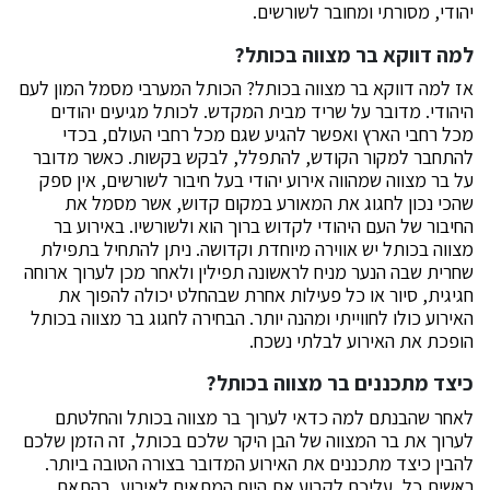
יהודי, מסורתי ומחובר לשורשים.
למה דווקא בר מצווה בכותל?
אז למה דווקא בר מצווה בכותל? הכותל המערבי מסמל המון לעם
היהודי. מדובר על שריד מבית המקדש. לכותל מגיעים יהודים
מכל רחבי הארץ ואפשר להגיע שגם מכל רחבי העולם, בכדי
להתחבר למקור הקודש, להתפלל, לבקש בקשות. כאשר מדובר
על בר מצווה שמהווה אירוע יהודי בעל חיבור לשורשים, אין ספק
שהכי נכון לחגוג את המאורע במקום קדוש, אשר מסמל את
החיבור של העם היהודי לקדוש ברוך הוא ולשורשיו. באירוע בר
מצווה בכותל יש אווירה מיוחדת וקדושה. ניתן להתחיל בתפילת
שחרית שבה הנער מניח לראשונה תפילין ולאחר מכן לערוך ארוחה
חגיגית, סיור או כל פעילות אחרת שבהחלט יכולה להפוך את
האירוע כולו לחווייתי ומהנה יותר. הבחירה לחגוג בר מצווה בכותל
הופכת את האירוע לבלתי נשכח.
כיצד מתכננים בר מצווה בכותל?
לאחר שהבנתם למה כדאי לערוך בר מצווה בכותל והחלטתם
לערוך את בר המצווה של הבן היקר שלכם בכותל, זה הזמן שלכם
להבין כיצד מתכננים את האירוע המדובר בצורה הטובה ביותר.
ראשית כל, עליכם לקבוע את היום המתאים לאירוע, בהתאם