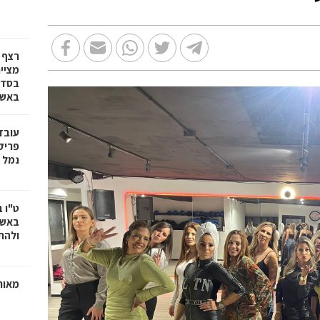
רצף 
מציי
בסדרת
באשד
עובד
פריק
נמל 
ט"ו 
באשד
ולהת
מאוח