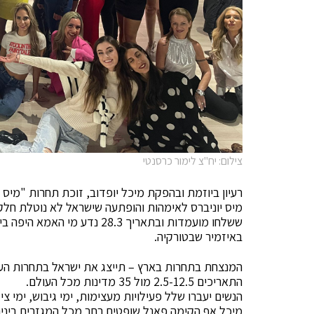
צילום: יח"צ לימור כרסנטי
רעיון ביוזמת ובהפקת מיכל יופדוב, זוכת תחרות "מיס
ששלחו מועמדות ובתאריך 28.3 נ
באיזמיר שבטורקיה.
המנצחת בתחרות בארץ – תייצג את ישראל בתחרות העו
התאריכים 2.5-12.5 מול 35 מדינות מכל העולם.
הנשים יעברו שלל פעילויות מעצימות, ימי גיבוש, ימי צ
מיכל אף הקימה פאנל שופטים רחב מכל המגזרים ביניה