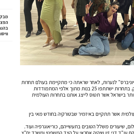
מבקר
בהגנה
וויסו
 יוניברס" לנערות, לאחר שראתה כי מתקיימת בעולם תחרות
מיס יוניברס לאימהות והופתעה שישראל לא נוטלת חלק. בתחרות ישתתפו 25 בנות מתוך אלפי המתמודדות
דע מי האמא היפה ביותר בישראל אשר תטוס לייצג אותנו בתחרות העולמית
למית אשר תתקיים באיזמיר שבטורקיה בחודש מאי בין
ילום, שיעורים משלל הטובים בתעשייהם, כוריאוגרפיה ועוד.
ם עו"ד דני זיו שיהיה אחראי על הצד המשפטי ומשרד יח"צ