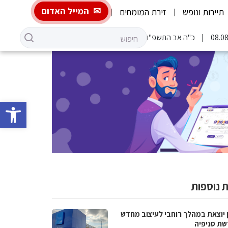
המייל האדום
תיירות ונופש
זירת המומחים
כ"ה אב התשפ"ו
פתח סרגל 
 נוספות
 יוצאת במהלך רוחבי לעיצוב מחדש
שת סניפיה