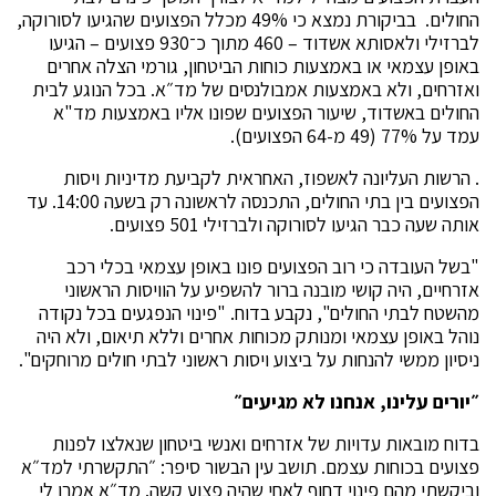
החולים. בביקורת נמצא כי 49% מכלל הפצועים שהגיעו לסורוקה,
לברזילי ולאסותא אשדוד – 460 מתוך כ־930 פצועים – הגיעו
באופן עצמאי או באמצעות כוחות הביטחון, גורמי הצלה אחרים
ואזרחים, ולא באמצעות אמבולנסים של מד״א. בכל הנוגע לבית
החולים באשדוד, שיעור הפצועים שפונו אליו באמצעות מד"א
עמד על 77% (49 מ-64 הפצועים).
. הרשות העליונה לאשפוז, האחראית לקביעת מדיניות ויסות
הפצועים בין בתי החולים, התכנסה לראשונה רק בשעה 14:00. עד
אותה שעה כבר הגיעו לסורוקה ולברזילי 501 פצועים.
"בשל העובדה כי רוב הפצועים פונו באופן עצמאי בכלי רכב
אזרחיים, היה קושי מובנה ברור להשפיע על הוויסות הראשוני
מהשטח לבתי החולים", נקבע בדוח. "פינוי הנפגעים בכל נקודה
נוהל באופן עצמאי ומנותק מכוחות אחרים וללא תיאום, ולא היה
ניסיון ממשי להנחות על ביצוע ויסות ראשוני לבתי חולים מרוחקים".
״יורים עלינו, אנחנו לא מגיעים״
בדוח מובאות עדויות של אזרחים ואנשי ביטחון שנאלצו לפנות
פצועים בכוחות עצמם. תושב עין הבשור סיפר: ״התקשרתי למד״א
וביקשתי מהם פינוי דחוף לאחי שהיה פצוע קשה. מד״א אמרו לי