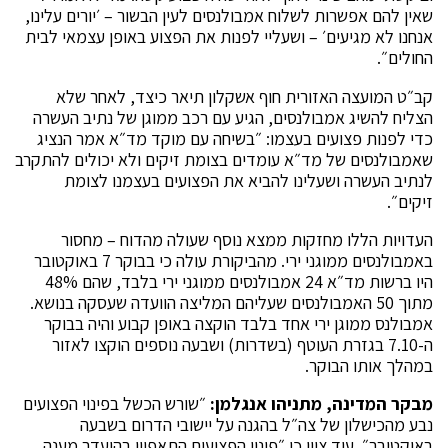
שאין להם אפשרות לשלוח אמבולנסים לעין הבשור – ׳יורים עלינו,
אנחנו לא מגיעים׳ – ושעליי לפנות את הפצוע באופן עצמאי לבית
החולים״.
קב״ט המועצה האזורית חוף אשקלון תיאר כיצד, לאחר שלא
הצליח להשיג אמבולנסים, הגיע עם רכב ממוגן של נתיב העשרה
כדי לפנות פצועים בעצמו: ״בשיחה עם מוקד מד״א אמר הנציג
שאמבולנסים של מד״א עומדים בצומת זיקים ולא יכולים להתקרב
לנתיב העשרה ושעלינו להביא את הפצועים בעצמנו לצומת
זיקים״.
העדויות הללו מחזקות ממצא נוסף שעולה מהדוח – מחסור
באמבולנסים ממוגני ירי. מהביקורת עולה כי בבוקר 7 באוקטובר
היו ברשות מד״א 24 אמבולנסים ממוגני ירי בלבד, שהם 48%
מתוך 50 האמבולנסים שעליהם המליצה הוועדה שעסקה בנושא.
אמבולנס ממוגן ירי אחד בלבד הוקצה באופן קבוע והיה בבוקר
ה-7.10 בגזרת העוטף (בשדרות) ושבעה נוספים הוקצו לאזור
במהלך אותו הבוקר.
מבקר המדינה, מתניהו אנגלמן:
״שורש הכשל בפינוי הפצועים
נבע מהכישלון של צה״ל בהגנה על יישובי הדרום בשבעה
באוקטובר״. עוד ציין כי ״פינוי הפצועים התאפיין בהיעדר מענה