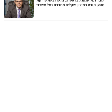
עובד נמל שנפגע בראשו ובצווארו בעת פריקת
מטען תובע כמיליון שקלים מחברת נמל אשדוד