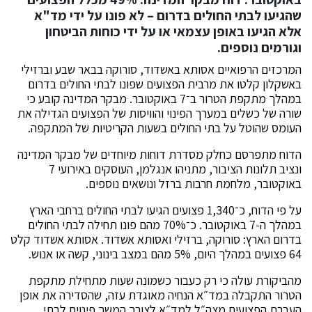
שהגיעו לבתי החולים בדרום – לא פונו על ידי מד"א
אלא הגיעו באופן עצמאי או על ידי כוחות הביטחון
וגורמים נוספים.
המרכזים הרפואיים אסותא באשדוד, סורוקה בבאר שבע וברזילי
באשקלון קלטו את מרבית הפצועים שפונו לבתי החולים בדרום
במהלך מתקפת הטרור ב־7 באוקטובר. מבקר המדינה קובע כי
שורה של כשלים במערך הפינוי והוויסות של הפצועים הגדילה את
העומס שהוטל על בתי החולים בשעות הקריטיות של המתקפה.
הדוח מתפרסם כחלק מסדרת דוחות מיוחדים של מבקר המדינה
ונציב תלונות הציבור, מתניהו אנגלמן, העוסקים באירועי 7
באוקטובר, מלחמת חרבות ברזל ונושאים נוספים.
על פי הדוח, כ־1,340 פצועים הגיעו לבתי החולים ברחבי הארץ
במהלך ה-7 באוקטובר. כ־70% מהם פונו תחילה לבתי החולים
בדרום הארץ: סורוקה, ברזילי ואסותא אשדוד. אסותא אשדוד קלט
64 פצועים במהלך היום, 5% מהם במצב בינוני, קשה או אנוש.
מהביקורת עולה כי רק כעבור כשמונה שעות מתחילת מתקפת
הטרור התקבלה במד״א הנחיה מאוגדת עזה, שהסדירה את אופן
העברת הפצועים מצה״ל למד״א לצורך המשך פינוים לבתי